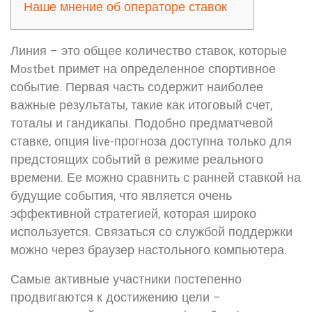
Наше мнение об операторе ставок
Линия – это общее количество ставок, которые
Mostbet примет на определенное спортивное
событие. Первая часть содержит наиболее
важные результаты, такие как итоговый счет,
тоталы и гандикапы. Подобно предматчевой
ставке, опция live-прогноза доступна только для
предстоящих событий в режиме реального
времени. Ее можно сравнить с ранней ставкой на
будущие события, что является очень
эффективной стратегией, которая широко
используется. Связаться со службой поддержки
можно через браузер настольного компьютера.
Самые активные участники постепенно
продвигаются к достижению цели –