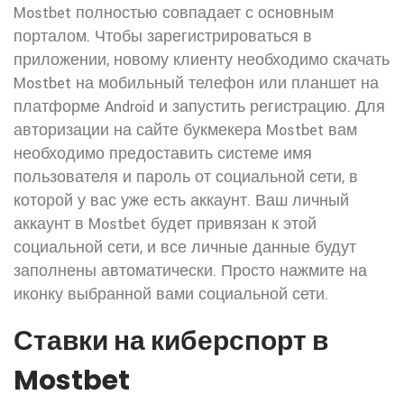
Mostbet полностью совпадает с основным
порталом. Чтобы зарегистрироваться в
приложении, новому клиенту необходимо скачать
Mostbet на мобильный телефон или планшет на
платформе Android и запустить регистрацию. Для
авторизации на сайте букмекера Mostbet вам
необходимо предоставить системе имя
пользователя и пароль от социальной сети, в
которой у вас уже есть аккаунт. Ваш личный
аккаунт в Mostbet будет привязан к этой
социальной сети, и все личные данные будут
заполнены автоматически. Просто нажмите на
иконку выбранной вами социальной сети.
Ставки на киберспорт в
Mostbet