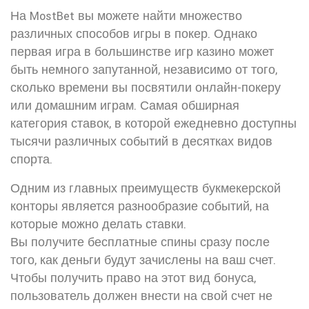
На MostBet вы можете найти множество
различных способов игры в покер. Однако
первая игра в большинстве игр казино может
быть немного запутанной, независимо от того,
сколько времени вы посвятили онлайн-покеру
или домашним играм. Самая обширная
категория ставок, в которой ежедневно доступны
тысячи различных событий в десятках видов
спорта.
Одним из главных преимуществ букмекерской
конторы является разнообразие событий, на
которые можно делать ставки.
Вы получите бесплатные спины сразу после
того, как деньги будут зачислены на ваш счет.
Чтобы получить право на этот вид бонуса,
пользователь должен внести на свой счет не