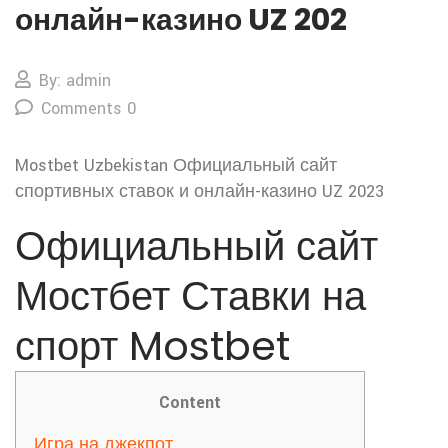
онлайн-казино UZ 202
By: admin
Comments 0
Mostbet Uzbekistan Официальный сайт
спортивных ставок и онлайн-казино UZ 2023
Официальный сайт
Мостбет Ставки на
спорт Mostbet
Content
Игра на джекпот