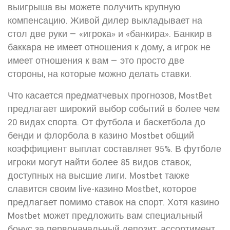
выигрыша вы можете получить крупную
компенсацию. Живой дилер выкладывает на
стол две руки — «игрока» и «банкира». Банкир в
баккара не имеет отношения к дому, а игрок не
имеет отношения к вам — это просто две
стороны, на которые можно делать ставки.
Что касается предматчевых прогнозов, MostBet
предлагает широкий выбор событий в более чем
20 видах спорта. От футбола и баскетбола до
бенди и флорбола в казино Mostbet общий
коэффициент выплат составляет 95%. В футболе
игроки могут найти более 85 видов ставок,
доступных на высшие лиги. Mostbet также
славится своим live-казино Mostbet, которое
предлагает помимо ставок на спорт. Хотя казино
Mostbet может предложить вам специальный
бонус за первоначальный депозит, ассортимент