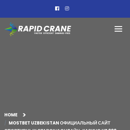
HOME
MOSTBET UZBEKISTAN ОФИЦИАЛЬНЫЙ САЙТ