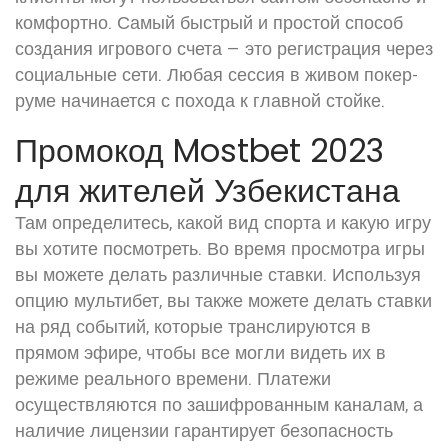
комфортно. Самый быстрый и простой способ
создания игрового счета — это регистрация через
социальные сети. Любая сессия в живом покер-
руме начинается с похода к главной стойке.
Промокод Mostbet 2023
для жителей Узбекистана
Там определитесь, какой вид спорта и какую игру
вы хотите посмотреть. Во время просмотра игры
вы можете делать различные ставки. Используя
опцию мультибет, вы также можете делать ставки
на ряд событий, которые транслируются в
прямом эфире, чтобы все могли видеть их в
режиме реального времени. Платежи
осуществляются по зашифрованным каналам, а
наличие лицензии гарантирует безопасность