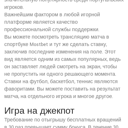
игроков.
Важнейшим фактором в любой игорной
платформе является качество
профессиональной службы поддержки.
Вы можете посмотреть трансляцию матча в
спортбуке Mostbet и тут же сделать ставку,
заключив последние изменения на поле. Этот
вид является одним из самых популярных, ведь
он заставляет людей смотреть на экран, чтобы
не пропустить ни одного решающего момента.
Ставки на футбол, баскетбол, теннис являются
фаворитами. Вы можете поставить на результат
матча, на отдельного игрока и многое другое.
Игра на джекпот
Требование по отыгрышу бесплатных вращений
в 30 раз превышает сумму бонуса. В течение 30