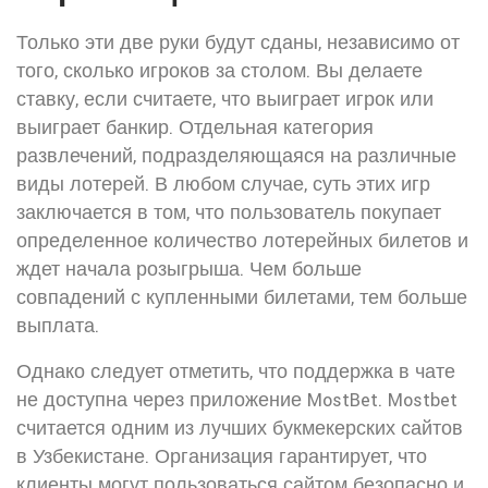
Только эти две руки будут сданы, независимо от
того, сколько игроков за столом. Вы делаете
ставку, если считаете, что выиграет игрок или
выиграет банкир. Отдельная категория
развлечений, подразделяющаяся на различные
виды лотерей. В любом случае, суть этих игр
заключается в том, что пользователь покупает
определенное количество лотерейных билетов и
ждет начала розыгрыша. Чем больше
совпадений с купленными билетами, тем больше
выплата.
Однако следует отметить, что поддержка в чате
не доступна через приложение MostBet. Mostbet
считается одним из лучших букмекерских сайтов
в Узбекистане. Организация гарантирует, что
клиенты могут пользоваться сайтом безопасно и