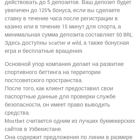
действовать до 5 депозитов. Ваш депозит будет
увеличен до 125% бонуса, если вы сделаете
ставку в течение часа после регистрации в
казино или в течение 15 минут для спорта, а
минимальная сумма депозита составляет 50 BRL.
Здесь доступны scatter и wild, а также бонусная
игра и бесплатные вращения.
Основной упор компания делает на развитие
спортивного беттинга на территории
постсоветского пространства.
После того, как клиент предоставил свои
паспортные данные для проверки службе
безопасности, он имеет право выводить
средства.
Mostbet считается одним из лучших букмекерских
сайтов в Узбекистане.
Она содержит предложения по линии в размере