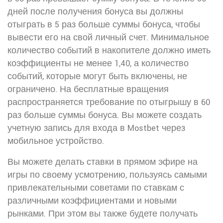
дней после получения бонуса вы должны
отыграть в 5 раз больше суммы бонуса, чтобы
вывести его на свой личный счет. Минимальное
количество событий в накопителе должно иметь
коэффициенты не менее 1,40, а количество
событий, которые могут быть включены, не
ограничено. На бесплатные вращения
распространяется требование по отыгрышу в 60
раз больше суммы бонуса. Вы можете создать
учетную запись для входа в Mostbet через
мобильное устройство.
Вы можете делать ставки в прямом эфире на
игры по своему усмотрению, пользуясь самыми
привлекательными советами по ставкам с
различными коэффициентами и новыми
рынками. При этом вы также будете получать