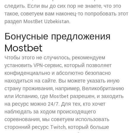
следить. Если вы до сих пор не знаете, что это
такое, советуем вам наконец-то попробовать этот
раздел MostBet Uzbekistan.
Бонусные предложения
Mostbet
Чтобы этого не случилось, рекомендуем
установить VPN-сервис, который позволяет
конфиденциально и абсолютно безопасно
находиться на сайте. Вы можете указать иную
страну проживания, например, Великобританию
или Испанию, где Mostbet разрешен, и заходить
на ресурс можно 24/7. Для тех, кто хочет
наблюдать за ходом происходящего
соревнования, мы советуем использовать
сторонний ресурс Twitch, который больше