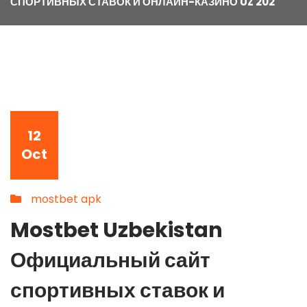
СПОРТИВНЫХ СТАВОК И ОНЛАЙН-КАЗИНО UZ 202
12
Oct
mostbet apk
Mostbet Uzbekistan
Официальный сайт
спортивных ставок и