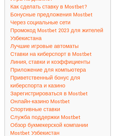
Как сделать ставку в Mostbet?
Бонусные предложения Mostbet
Через социальные сети
Промокод Mostbet 2023 для жителей
Узбекистана
Лучшие игровые автоматы
Ставки на киберспорт в Mostbet
Линия, ставки и коэффициенты
Приложение для компьютера
Приветственный бонус для
киберспорта и казино
Зарегистрироваться в Mostbet
Онлайн-казино Mostbet
Спортивные ставки
Служба поддержки Mostbet
Обзор букмекерской компании
Mostbet Узбекистан