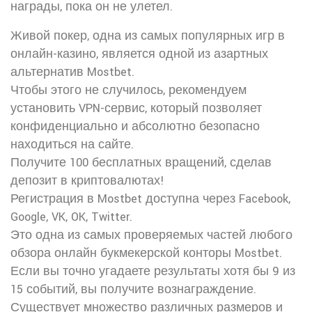
награды, пока он не улетел.
Живой покер, одна из самых популярных игр в
онлайн-казино, является одной из азартных
альтернатив Mostbet.
Чтобы этого не случилось, рекомендуем
установить VPN-сервис, который позволяет
конфиденциально и абсолютно безопасно
находиться на сайте.
Получите 100 бесплатных вращений, сделав
депозит в криптовалютах!
Регистрация в Mostbet доступна через Facebook,
Google, VK, OK, Twitter.
Это одна из самых проверяемых частей любого
обзора онлайн букмекерской конторы Mostbet.
Если вы точно угадаете результаты хотя бы 9 из
15 событий, вы получите вознаграждение.
Существует множество различных размеров и