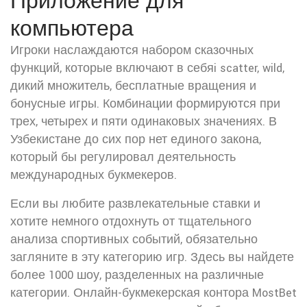
Приложение для
компьютера
Игроки наслаждаются набором сказочных
функций, которые включают в себяi scatter, wild,
дикий множитель, бесплатные вращения и
бонусные игры. Комбинации формируются при
трех, четырех и пяти одинаковых значениях. В
Узбекистане до сих пор нет единого закона,
который бы регулировал деятельность
международных букмекеров.
Если вы любите развлекательные ставки и
хотите немного отдохнуть от тщательного
анализа спортивных событий, обязательно
загляните в эту категорию игр. Здесь вы найдете
более 1000 шоу, разделенных на различные
категории. Онлайн-букмекерская контора MostBet