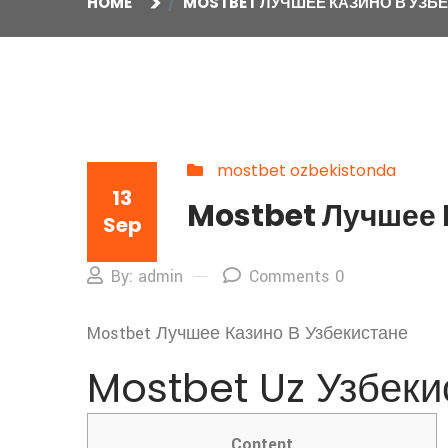
HOME
MOSTBET ЛУЧШЕЕ КАЗИНО В УЗБ
mostbet ozbekistonda
13
Mostbet Лучшее 
Sep
By: admin
Comments 0
Mostbet Лучшее Казино В Узбекистане
Mostbet Uz Узбеки
Content