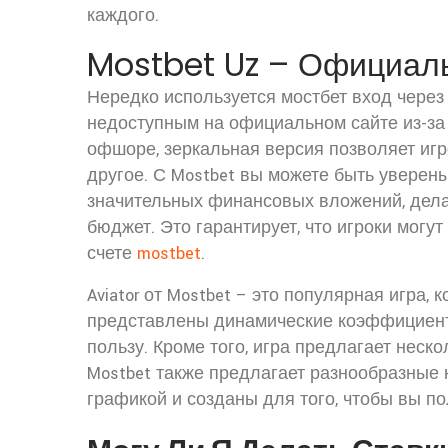
каждого.
Mostbet Uz – Официаль
Нередко используется мостбет вход через о
недоступным на официальном сайте из-за 
офшоре, зеркальная версия позволяет игро
другое. С Mostbet вы можете быть уверены
значительных финансовых вложений, делая
бюджет. Это гарантирует, что игроки мог
счете
mostbet
.
Aviator от Mostbet – это популярная игра
представлены динамические коэффициент
пользу. Кроме того, игра предлагает нес
Mostbet также предлагает разнообразные н
графикой и созданы для того, чтобы вы п