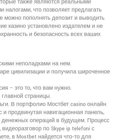
которые также являются реальными
и налогами, что позволяет предлагать
де можно пополнять депозит и выводить
ние казино установлено издателем и не
хранность и безопасность всех ваших
скими неполадками на нем.
заре цивилизации и получила широченное
я – это то, что вам нужно.
 главной страницы.
ьги. В портфолио Мостбет casino онлайн
с и продвинутая навигационная панель,
 денежных операций в будущем. Процесс
деоразговор по Skype ip telefoni с
ете, в Mostbet найдется что-то для