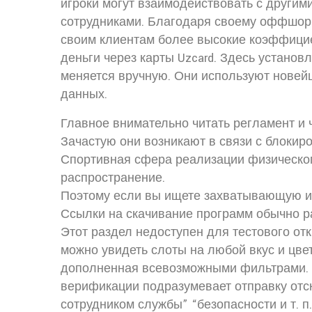
игроки могут взаимодействовать с другим
сотрудниками. Благодаря своему оффшорно
своим клиентам более высокие коэффициен
деньги через карты Uzcard. Здесь установ
меняется вручную. Они используют новей
данных.
Главное внимательно читать регламент и 
Зачастую они возникают в связи с блоки
Спортивная сфера реализации физическог
распространение.
Поэтому если вы ищете захватывающую игр
Ссылки на скачивание программ обычно р
Этот раздел недоступен для тестового от
можно увидеть слоты на любой вкус и цве
дополненная всевозможными фильтрами. Э
верификации подразумевает отправку отска
сотрудником службы” “безопасности и т. п.