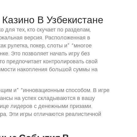
 Казино В Узбекистане
 для тех, кто скучает по разделам,
еркальная версия. Расположенная в
к рулетка, покер, слоты и” “многое
ке. Это позволяет начать игру без
то предпочитает контролировать свой
одимости накопления большой суммы на
вающим и” “инновационным способом. В игре
ансы на успех складываются в вашу
блице лидеров с денежными призами.
ара. Эти игры отличаются реалистичной