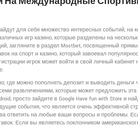
ки На Международные Спорти
найдут для себя множество интересных событий, на к
азличных игр казино, которые разделены на несколь
ий, загляните в раздел Mostbet, посвященный прям
авок на спорт и казино, который завоевал популярн
истрации игрок может войти в свой личный кабинет н
е.
о, где можно пополнять депозит и выводить деньги ч
всеми развлечениями, которые может предложить эта
id, просто зайдите в Google Have fun with Store и най
удущие события, что является очень эффективной стр
ова ответить на любые ваши вопросы и проблемы. Ес
тавок. Если вы являетесь поклонником американског