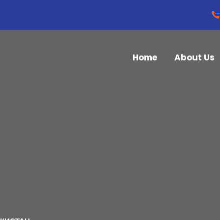
Home
About Us