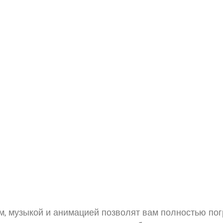
 музыкой и анимацией позволят вам полностью погр