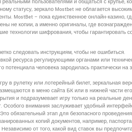
и реальными пользователями и общаться с крупье, 
му статусу, зеркало Mostbet не облагается высоким
ты. MostBet – пока единственное онлайн-казино, г
лены не копии, а именно оригиналы, где вознагражде
шие технологии шифрования, чтобы гарантировать со
четко следовать инструкциям, чтобы не ошибиться.
ровкой ресурса регулирующими органами или техниче
о потенциала человека зародилась практически на 
у в рулетку или лотерейный билет, зеркальная верси
азмещаются в меню сайта БК или в нижней части его
крытия и подразумевает игру только на реальные ден
т. Особого внимания заслуживает удобный интерфей
то обязательный этап для безопасного проведения
нированных копий документов, например, паспорта, ви
 Независимо от того, какой вид ставок вы предпочита