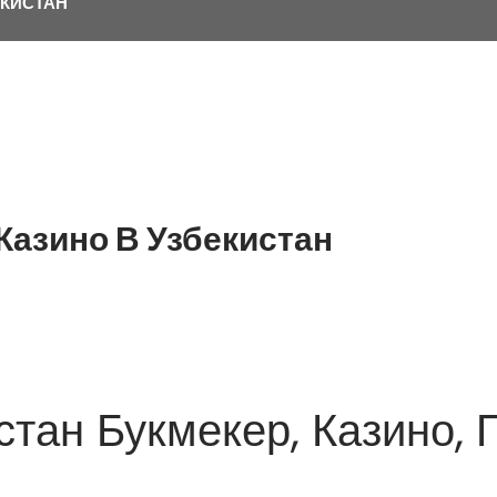
ЕКИСТАН
Казино В Узбекистан
стан Букмекер, Казино,