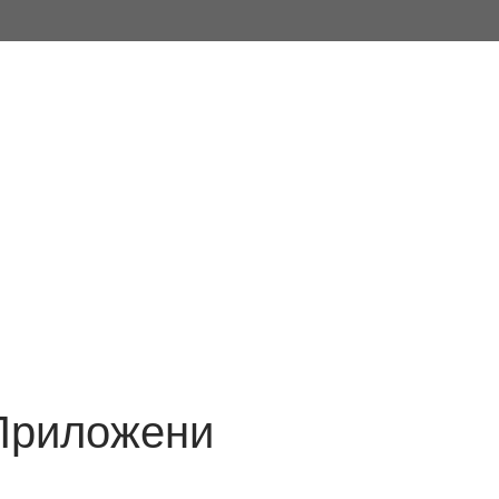
 Приложени