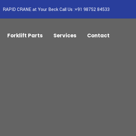
RAPID CRANE at Your Beck Call Us :+91 98752 84533
Forklift Parts
Services
Contact