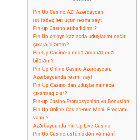
Pin Up Casino AZ: Azərbaycan
istifadəçiləri üçün rəsmi sayt
Pin-up Casino etibarlıdırmı?
Pin Up onlayn kazinoda uduşlarımı necə
çıxara bilərəm?
Pin-Up Casino-a necə əmanət edə
bilərəm?
Pin-Up Online Casino Azerbaycan:
Azərbaycanda rəsmi sayt
Pin-Up Casino-dan uduşlarımı necə
çıxarmaq olar?
Pin-up Casino Promosyonları və Bonusları
Pin Up Online Casino-nun Mobil Proqramı
varmı?
Azərbaycanda Pin Up Live Casino
Pin Up Casino üstünlükləri və mənfi