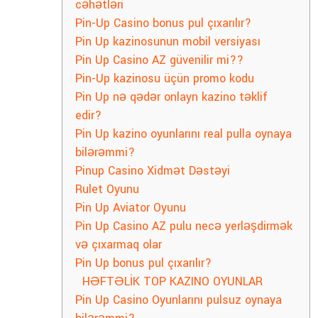
cəhətləri
Pin-Up Casino bonus pul çıxarılır?
Pin Up kazinosunun mobil versiyası
Pin Up Casino AZ güvenilir mi??
Pin-Up kazinosu üçün promo kodu
Pin Up nə qədər onlayn kazino təklif
edir?
Pin Up kazino oyunlarını real pulla oynaya
bilərəmmi?
Pinup Casino Xidmət Dəstəyi
Rulet Oyunu
Pin Up Aviator Oyunu
Pin Up Casino AZ pulu necə yerləşdirmək
və çıxarmaq olar
Pin Up bonus pul çıxarılır?
​ ​ HƏFTƏLİK TOP KAZINO OYUNLAR​
Pin Up Casino Oyunlarını pulsuz oynaya