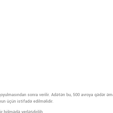
 qoyulmasından sonra verilir. Adətən bu, 500 avroya qədər əm
un üçün istifadə edilməlidir.
r bölmədə yerləşdirilib.