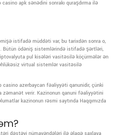
 casino apk sənədini sonrakı quraşdırma ilə
işə istifadə müddəti var, bu tarixdən sonra o,
z. Bütün ödəniş sistemlərində istifadə şərtləri,
riptovalyuta pul kisələri vasitəsilə köçürmələr ən
əhlükəsiz virtual sistemlər vasitəsilə
p casino azerbaycan fəaliyyəti qanunidir, çünki
ına zəmanət verir. Kazinonun qanuni fəaliyyətini
 məlumatlar kazinonun rəsmi saytında Haqqımızda
rəm?
ştəri dəstəyi nümayəndələri ilə əlaqə saxlaya