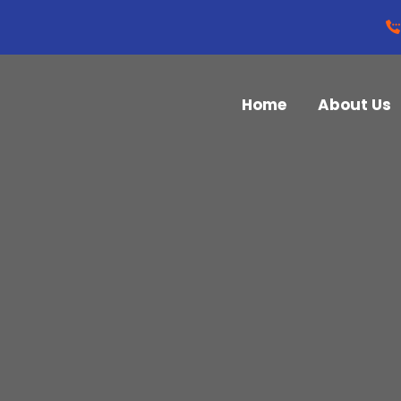
Home
About Us