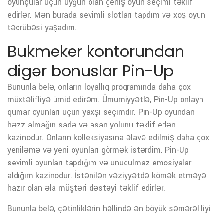
oyunçular üçün uyğun olan geniş oyun seçimi təklif
edirlər. Mən burada sevimli slotları tapdım və xoş oyun
təcrübəsi yaşadım.
Bukmeker kontorundan
digər bonuslar Pin-Up
Bununla belə, onların loyallıq proqramında daha çox
müxtəlifliyə ümid edirəm. Ümumiyyətlə, Pin-Up onlayn
qumar oyunları üçün yaxşı seçimdir. Pin-Up oyundan
həzz almağın sadə və asan yolunu təklif edən
kazinodur. Onların kolleksiyasına əlavə edilmiş daha çox
yeniləmə və yeni oyunları görmək istərdim. Pin-Up
sevimli oyunları tapdığım və unudulmaz emosiyalar
aldığım kazinodur. İstənilən vəziyyətdə kömək etməyə
hazır olan əla müştəri dəstəyi təklif edirlər.
Bununla belə, çətinliklərin həllində ən böyük səmərəliliyi