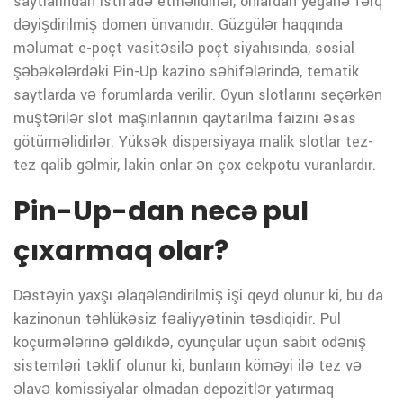
saytlarından istifadə etməlidirlər, onlardan yeganə fərq
dəyişdirilmiş domen ünvanıdır. Güzgülər haqqında
məlumat e-poçt vasitəsilə poçt siyahısında, sosial
şəbəkələrdəki Pin-Up kazino səhifələrində, tematik
saytlarda və forumlarda verilir. Oyun slotlarını seçərkən
müştərilər slot maşınlarının qaytarılma faizini əsas
götürməlidirlər. Yüksək dispersiyaya malik slotlar tez-
tez qalib gəlmir, lakin onlar ən çox cekpotu vuranlardır.
Pin-Up-dan necə pul
çıxarmaq olar?
Dəstəyin yaxşı əlaqələndirilmiş işi qeyd olunur ki, bu da
kazinonun təhlükəsiz fəaliyyətinin təsdiqidir. Pul
köçürmələrinə gəldikdə, oyunçular üçün sabit ödəniş
sistemləri təklif olunur ki, bunların köməyi ilə tez və
əlavə komissiyalar olmadan depozitlər yatırmaq