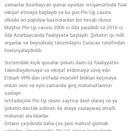
zamanlar Azərbaycan qumar oyunları istiqamətində fəal
inkişaf etməyə başlayıb və bu gün Pin-Up casino
ölkədə ən populyar kazinolardan biri hesab olunur.
Məşhur Pin-Up casino 2006-cı ildə yaradılıb və 2016-cı
ildə Azərbaycanda fəaliyyətə başlayıb. Şirkətin işi milli
orqanlar və beynəlxalq tənzimləyici Curacao tərəfindən
lisenziyalaşdırılıb.
Sistemdəki kiçik qüsurlar şirkəti daim öz fəaliyyətini
təkmilləşdirməyə və inkişaf etdirməyə sövq edir.
Etibarlı VPN-dən istifadə müxtəlif blokları keçməyə
imkan verir və eyni zamanda giriş məlumatlarınızı
saxlayır.
İstifadəçilər Pin-Up rəsmi saytına daxil olaraq və ya
şirkətin dəstək xidməti ilə əlaqə saxlayaraq ətraflı
məlumat ala bilərlər.
Onların çeşidində daha çox yeni məhsul görmək