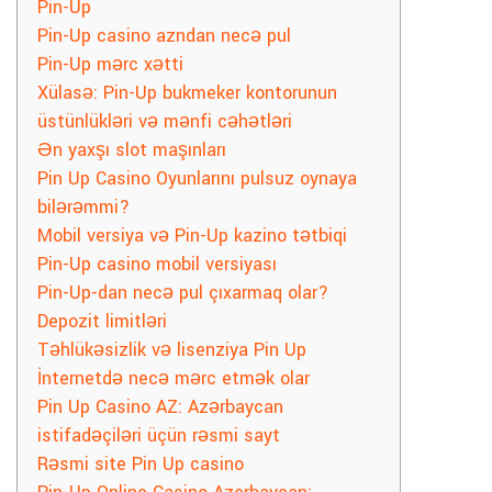
Pin-Up
Pin-Up casino azndan necə pul
Pin-Up mərc xətti
Xülasə: Pin-Up bukmeker kontorunun
üstünlükləri və mənfi cəhətləri
Ən yaxşı slot maşınları
Pin Up Casino Oyunlarını pulsuz oynaya
bilərəmmi?
Mobil versiya və Pin-Up kazino tətbiqi
Pin-Up casino mobil versiyası
Pin-Up-dan necə pul çıxarmaq olar?
Depozit limitləri
Təhlükəsizlik və lisenziya Pin Up
İnternetdə necə mərc etmək olar
Pin Up Casino AZ: Azərbaycan
istifadəçiləri üçün rəsmi sayt
Rəsmi site Pin Up casino