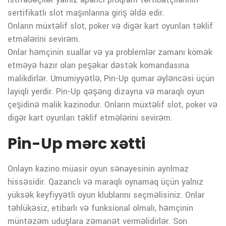
sertifikatlı slot maşınlarına giriş əldə edir.
Onların müxtəlif slot, poker və digər kart oyunları təklif
etmələrini sevirəm.
Onlar həmçinin suallar və ya problemlər zamanı kömək
etməyə hazır olan peşəkar dəstək komandasına
malikdirlər. Ümumiyyətlə, Pin-Up qumar əyləncəsi üçün
layiqli yerdir. Pin-Up qəşəng dizayna və maraqlı oyun
çeşidinə malik kazinodur. Onların müxtəlif slot, poker və
digər kart oyunları təklif etmələrini sevirəm.
Pin-Up mərc xətti
Onlayn kazino müasir oyun sənayesinin ayrılmaz
hissəsidir. Qazanclı və maraqlı oynamaq üçün yalnız
yüksək keyfiyyətli oyun klublarını seçməlisiniz. Onlar
təhlükəsiz, etibarlı və funksional olmalı, həmçinin
müntəzəm uduşlara zəmanət verməlidirlər. Son