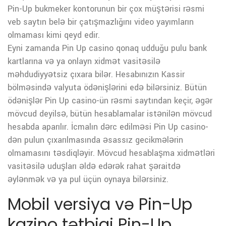
Pin-Up bukmeker kontorunun bir çox müştərisi rəsmi
veb saytın belə bir çatışmazlığını video yayımların
olmaması kimi qeyd edir.
Eyni zamanda Pin Up casino qonaq udduğu pulu bank
kartlarına və ya onlayn xidmət vasitəsilə
məhdudiyyətsiz çıxara bilər. Hesabınızın Kassir
bölməsində valyuta ödənişlərini edə bilərsiniz. Bütün
ödənişlər Pin Up casino-ün rəsmi saytından keçir, əgər
mövcud deyilsə, bütün hesablamalar istənilən mövcud
hesabda aparılır. İcmalın dərc edilməsi Pin Up casino-
dən pulun çıxarılmasında əsassız gecikmələrin
olmamasını təsdiqləyir. Mövcud hesablaşma xidmətləri
vasitəsilə uduşları əldə edərək rahat şəraitdə
əylənmək və ya pul üçün oynaya bilərsiniz.
Mobil versiya və Pin-Up
kazino tətbiqi Pin-Up