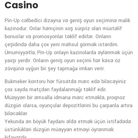
Casino
Pin-Up cəlbedici dizayna və geniş oyun seçiminə malik
kazinodur. Onlar həmçinin xoş sürpriz olan müxtəlif
bonuslar və promosyonlar təklif edirlər. Onların
çeşidində daha çox yeni məhsul görmək istərdim.
Ümumiyyətlə, Pin-Up onlayn kazinolarda əylənmək üçün
yaxşı yerdir. Onların geniş oyun seçimi hər kəsə öz
zövqünə uyğun bir şey tapmağa imkan verir.
Bukmeker kontoru hər fürsətdə mərc edə biləcəyiniz
çox sayda matçdan faydalanmağı təklif edir.
Müəyyən bir əmsalla idmana mərc etməklə, proqnoz
düzgün olarsa, oyunçular depozitlərini bu çarpanla artıra
biləcəklər.
Yekunda ən böyük faydanı əldə etmək üçün istifadədə
üstünlükləri düzgün müəyyən etməyi öyrənmək
kifayətdir.