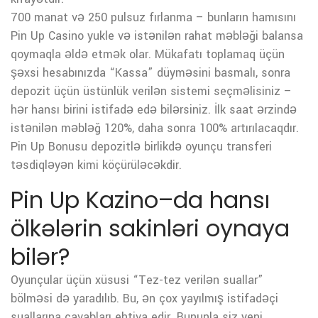
700 manat və 250 pulsuz fırlanma – bunların hamısını
Pin Up Casino yukle və istənilən rahat məbləği balansa
qoymaqla əldə etmək olar. Mükafatı toplamaq üçün
şəxsi hesabınızda “Kassa” düyməsini basmalı, sonra
depozit üçün üstünlük verilən sistemi seçməlisiniz –
hər hansı birini istifadə edə bilərsiniz. İlk saat ərzində
istənilən məbləğ 120%, daha sonra 100% artırılacaqdır.
Pin Up Bonusu depozitlə birlikdə oyunçu transferi
təsdiqləyən kimi köçürüləcəkdir.
Pin Up Kazino–da hansı
ölkələrin sakinləri oynaya
bilər?
Oyunçular üçün xüsusi “Tez-tez verilən suallar”
bölməsi də yaradılıb. Bu, ən çox yayılmış istifadəçi
suallarına cavabları ehtiva edir. Bununla siz yeni