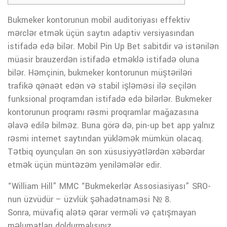
Bukmeker kontorunun mobil auditoriyası effektiv
mərclər etmək üçün saytın adaptiv versiyasından
istifadə edə bilər. Mobil Pin Up Bet sabitdir və istənilən
müasir brauzerdən istifadə etməklə istifadə oluna
bilər. Həmçinin, bukmeker kontorunun müştəriləri
trafikə qənaət edən və stabil işləməsi ilə seçilən
funksional proqramdan istifadə edə bilərlər. Bukmeker
kontorunun proqramı rəsmi proqramlar mağazasına
əlavə edilə bilməz. Buna görə də, pin-up bet app yalnız
rəsmi internet saytından yükləmək mümkün olacaq.
Tətbiq oyunçuları ən son xüsusiyyətlərdən xəbərdar
etmək üçün müntəzəm yeniləmələr edir.
“William Hill” MMC “Bukmekerlər Assosiasiyası” SRO-
nun üzvüdür – üzvlük şəhadətnaməsi № 8.
Sonra, müvafiq alətə qərar verməli və çatışmayan
məlumatları doldurmalısınız.