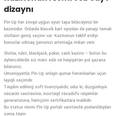
dizaynı
Pin-Up hər zövqə uyğun oyun tapa biləcəyiniz bir
kazinodur. Onlarda klassik kart oyunları ilə yanaşı temalı
slotların geniş seçimi var. Kazinonun təklif etdiyi
bonuslar udmaq şansınızı artırmağa imkan verir.
Slotlar, rulet, blackjack, poker, canlı kazino – bütün bu
əyləncələrdə siz mərc edə və həqiqətən pul qazana
bilərsiniz.
Ümumiyyətlə, Pin-Up onlayn qumar həvəskarları üçün
layiqli seçimdir.
Təqdim edilmiş soft lisenziyalıdır, odur ki, düzgünlüyə
nəzarət vasitəsinə, müstəqil təsadüfü rəqəmlər
generatoruna, həmçinin sertifikatlara malikdir.
Bu status rəsmi Pin Up portalı vasitəsilə yoxlanıldıqdan
sonra təyin