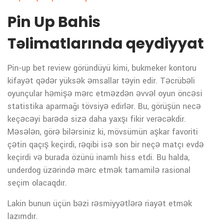
Pin Up Bahis
Təlimatlarında qeydiyyat
Pin-up bet review göründüyü kimi, bukmeker kontoru
kifayət qədər yüksək əmsallar təyin edir. Təcrübəli
oyunçular həmişə mərc etməzdən əvvəl oyun öncəsi
statistika aparmağı tövsiyə edirlər. Bu, görüşün necə
keçəcəyi barədə sizə daha yaxşı fikir verəcəkdir.
Məsələn, görə bilərsiniz ki, mövsümün aşkar favoriti
çətin qaçış keçirdi, rəqibi isə son bir neçə matçı evdə
keçirdi və burada özünü inamlı hiss etdi. Bu halda,
underdog üzərində mərc etmək tamamilə rasional
seçim olacaqdır.
Lakin bunun üçün bəzi rəsmiyyətlərə riayət etmək
lazımdır.