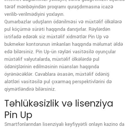
tərəf mənbəyindən proqramı quraşdırmasına icazə
verilib-verilmədiyini yoxlayın.
Qumarbazlar uduşların ödənilməsi və müxtəlif ölkələrə
pul köçürmə sürəti haqqında danışırlar. Rəylərdən
istifadə edərək siz müxtəlif xidmətlər Pin Up və
bukmeker kontorunun imkanları haqqında məlumat əldə
edə bilərsiniz. Pin Up-ün rəyləri vasitəsilə oyunçular
müxtəlif valyutalarda, müxtəlif ölkələrdə pul
ödənişlərinin edilməsinin nüansları haqqında
öyrənəcəklər. Cavablara əsasən, müxtəlif ödəniş
alətləri vasitəsilə pul çıxarmaq perspektivlərini də
qiymətləndirə bilərsiniz.
Təhlükəsizlik və lisenziya
Pin Up
Smartfonlarından lisenziyalı keyfiyyətli onlayn kazino da