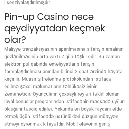
lisenziyalaşdırılmışdır.
Pin-up Casino necə
qeydiyyatdan keçmək
olar?
Maliyyə tranzaksiyasının aparılmasına sifarişin emalının
gözlənilməsinin orta vaxtı 2 gün təşkil edir. Bu zaman
elektron pul qabında əməliyyatlar sifarişin
formalaşdırılması anından birinci 2 saat ərzində həyata
keçirilir. Müasir şifrələnmə protokolundan istifadə
edilmə şəxsi məlumatların təhlükəsizliyinin
zəmanətidir. Oyunçuların çoxsaylı rəyləri təklif olunan
loyal bonuslar proqramından istifadənin məqsədə uyğun
olduğuni təsdiq edirlər. Yekunda ən böyük faydanı əldə
etmək üçün istifadədə üstünlükləri düzgün müəyyən
etməyi öyrənmək kifayətdir. Mobil əlavənin geniş