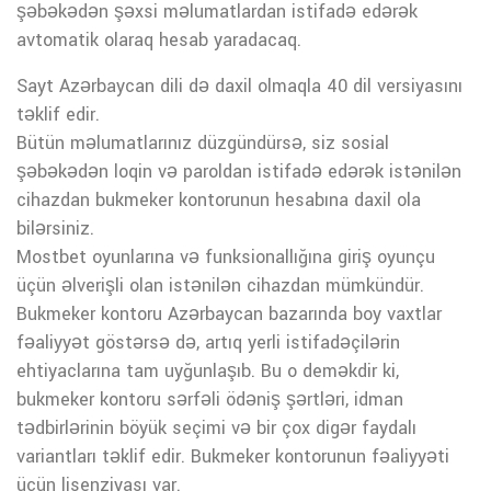
şəbəkədən şəxsi məlumatlardan istifadə edərək
avtomatik olaraq hesab yaradacaq.
Sayt Azərbaycan dili də daxil olmaqla 40 dil versiyasını
təklif edir.
Bütün məlumatlarınız düzgündürsə, siz sosial
şəbəkədən loqin və paroldan istifadə edərək istənilən
cihazdan bukmeker kontorunun hesabına daxil ola
bilərsiniz.
Mostbet oyunlarına və funksionallığına giriş oyunçu
üçün əlverişli olan istənilən cihazdan mümkündür.
Bukmeker kontoru Azərbaycan bazarında boy vaxtlar
fəaliyyət göstərsə də, artıq yerli istifadəçilərin
ehtiyaclarına tam uyğunlaşıb. Bu o deməkdir ki,
bukmeker kontoru sərfəli ödəniş şərtləri, idman
tədbirlərinin böyük seçimi və bir çox digər faydalı
variantları təklif edir. Bukmeker kontorunun fəaliyyəti
üçün lisenziyası var.