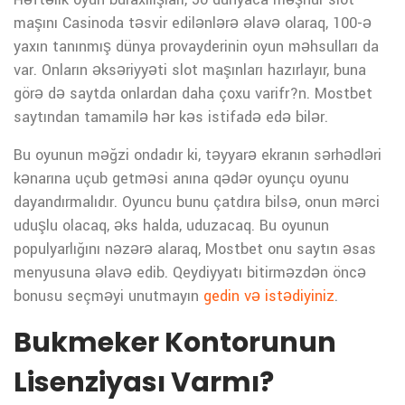
maşını Casinoda təsvir edilənlərə əlavə olaraq, 100-ə
yaxın tanınmış dünya provayderinin oyun məhsulları da
var. Onların əksəriyyəti slot maşınları hazırlayır, buna
görə də saytda onlardan daha çoxu varifr?n. Mostbet
saytından tamamilə hər kəs istifadə edə bilər.
Bu oyunun məğzi ondadır ki, təyyarə ekranın sərhədləri
kənarına uçub getməsi anına qədər oyunçu oyunu
dayandırmalıdır. Oyuncu bunu çatdıra bilsə, onun mərci
uduşlu olacaq, əks halda, uduzacaq. Bu oyunun
populyarlığını nəzərə alaraq, Mostbet onu saytın əsas
menyusuna əlavə edib. Qeydiyyatı bitirməzdən öncə
bonusu seçməyi unutmayın
gedin və istədiyiniz
.
Bukmeker Kontorunun
Lisenziyası Varmı?