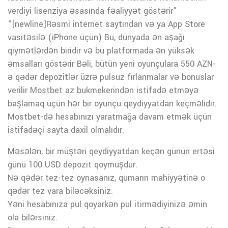
verdiyi lisenziya əsasında fəaliyyət göstərir”
“[newline]Rəsmi internet saytından və ya App Store
vasitəsilə (iPhone üçün) Bu, dünyada ən aşağı
qiymətlərdən biridir və bu platformada ən yüksək
əmsalları göstərir Bəli, bütün yeni oyunçulara 550 AZN-
ə qədər depozitlər üzrə pulsuz fırlanmalar və bonuslar
verilir Mostbet az bukmekerindən istifadə etməyə
başlamaq üçün hər bir oyunçu qeydiyyatdan keçməlidir.
Mostbet-də hesabınızı yaratmağa davam etmək üçün
istifadəçi sayta daxil olmalıdır.
Məsələn, bir müştəri qeydiyyatdan keçən günün ertəsi
günü 100 USD depozit qoymuşdur.
Nə qədər tez-tez oynasanız, qumarın mahiyyətinə o
qədər tez vara biləcəksiniz.
Yəni hesabınıza pul qoyarkən pul itirmədiyinizə əmin
ola bilərsiniz.