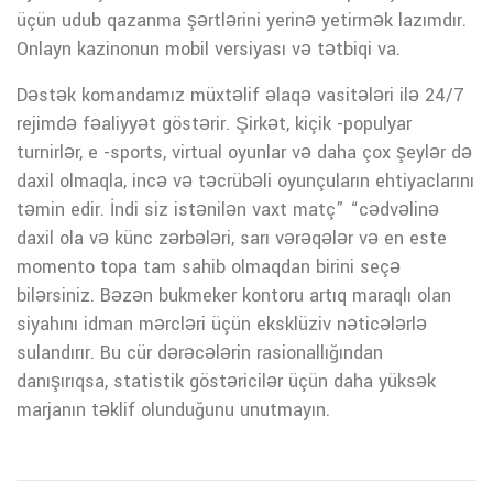
üçün udub qazanma şərtlərini yerinə yetirmək lazımdır.
Onlayn kazinonun mobil versiyası və tətbiqi va.
Dəstək komandamız müxtəlif əlaqə vasitələri ilə 24/7
rejimdə fəaliyyət göstərir. Şirkət, kiçik -populyar
turnirlər, e -sports, virtual oyunlar və daha çox şeylər də
daxil olmaqla, incə və təcrübəli oyunçuların ehtiyaclarını
təmin edir. İndi siz istənilən vaxt matç” “cədvəlinə
daxil ola və künc zərbələri, sarı vərəqələr və en este
momento topa tam sahib olmaqdan birini seçə
bilərsiniz. Bəzən bukmeker kontoru artıq maraqlı olan
siyahını idman mərcləri üçün eksklüziv nəticələrlə
sulandırır. Bu cür dərəcələrin rasionallığından
danışırıqsa, statistik göstəricilər üçün daha yüksək
marjanın təklif olunduğunu unutmayın.