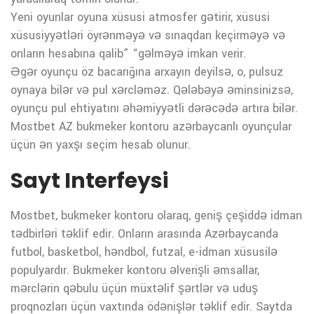
Yeni oyunlar oyuna xüsusi atmosfer gətirir, xüsusi
xüsusiyyətləri öyrənməyə və sınaqdan keçirməyə və
onların hesabına qalib” “gəlməyə imkan verir.
Əgər oyunçu öz bacarığına arxayın deyilsə, o, pulsuz
oynaya bilər və pul xərcləməz. Qələbəyə əminsinizsə,
oyunçu pul ehtiyatını əhəmiyyətli dərəcədə artıra bilər.
Mostbet AZ bukmeker kontoru azərbaycanlı oyunçular
üçün ən yaxşı seçim hesab olunur.
Sayt Interfeysi
Mostbet, bukmeker kontoru olaraq, geniş çeşiddə idman
tədbirləri təklif edir. Onların arasında Azərbaycanda
futbol, ​​basketbol, ​​həndbol, futzal, e-idman xüsusilə
populyardır. Bukmeker kontoru əlverişli əmsallar,
mərclərin qəbulu üçün müxtəlif şərtlər və uduş
proqnozları üçün vaxtında ödənişlər təklif edir. Saytda