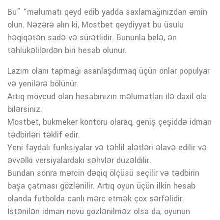
Bu” “məlumatı qeyd edib yadda saxlamağınızdan əmin
olun. Nəzərə alın ki, Mostbet qeydiyyat bu üsulu
həqiqətən sadə və sürətlidir. Bununla belə, ən
təhlükəlilərdən biri hesab olunur.
Lazım olanı tapmağı asanlaşdırmaq üçün onlar populyar
və yenilərə bölünür.
Artıq mövcud olan hesabınızın məlumatları ilə daxil ola
bilərsiniz.
Mostbet, bukmeker kontoru olaraq, geniş çeşiddə idman
tədbirləri təklif edir.
Yeni faydalı funksiyalar və təhlil alətləri əlavə edilir və
əvvəlki versiyalardakı səhvlər düzəldilir.
Bundan sonra mərcin dəqiq ölçüsü seçilir və tədbirin
başa çatması gözlənilir. Artıq oyun üçün ilkin hesab
olanda futbolda canlı mərc etmək çox sərfəlidir.
İstənilən idman növü gözlənilməz olsa da, oyunun