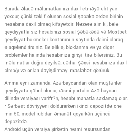
Burada əlaqə məlumatlarınızı daxil etməyə ehtiyac
yoxdur, çünki təklif olunan sosial şəbəkələrdən birinin
hesabına daxil olmaq kifayətdir. Nəzərə alın ki, belə
qeydiyyatla siz hesabınızı sosial şəbəkədə və Mostbet
qeydiyyat bukmeker kontorunun saytında daimi olaraq
əlaqələndirirsiniz. Beləliklə, bloklanma və ya digər
problemlər halında hesabınıza girişi itirə bilərsiniz. Bu
məlumatlar doğru deyilsə, dərhal şəxsi hesabınıza daxil
olmağı və onları dəyişdirməyi məsləhət görürük.
Amma eyni zamanda, Azərbaycandan olan müştərilər
qeydiyyata qəbul olunur, rəsmi portalın Azərbaycan
dilində versiyası varifr?n, hesabı manatla saxlamaq olar.
• Sərbəst dövriyyəni doldurarkən ikinci depozitdə one
min 50, model rubldan əmanət qoyarkən üçüncü
depozitdə.
Android üçün versiya şirkətin rəsmi resursundan