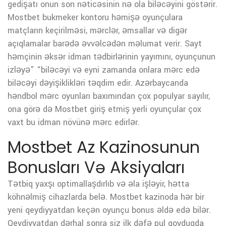
gedişatı onun son nəticəsinin nə ola biləcəyini göstərir.
Mostbet bukmeker kontoru həmişə oyunçulara
matçların keçirilməsi, mərclər, əmsallar və digər
açıqlamalar barədə əvvəlcədən məlumat verir. Sayt
həmçinin əksər idman tədbirlərinin yayımını, oyunçunun
izləyə” “biləcəyi və eyni zamanda onlara mərc edə
biləcəyi dəyişiklikləri təqdim edir. Azərbaycanda
həndbol mərc oyunları baxımından çox populyar sayılır,
ona görə də Mostbet giriş etmiş yerli oyunçular çox
vaxt bu idman növünə mərc edirlər.
Mostbet Az Kazinosunun
Bonusları Və Aksiyaları
Tətbiq yaxşı optimallaşdırlıb və əla işləyir, hətta
köhnəlmiş cihazlarda belə. Mostbet kazinoda hər bir
yeni qeydiyyatdan keçən oyunçu bonus əldə edə bilər.
Qeydiyyatdan dərhal sonra siz ilk dəfə pul qoyduqda