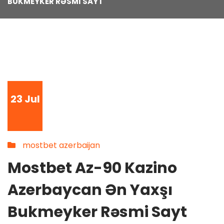
BUKMEYKER RƏSMI SAYT
23
Jul
mostbet azerbaijan
Mostbet Az-90 Kazino
Azerbaycan Ən Yaxşı
Bukmeyker Rəsmi Sayt