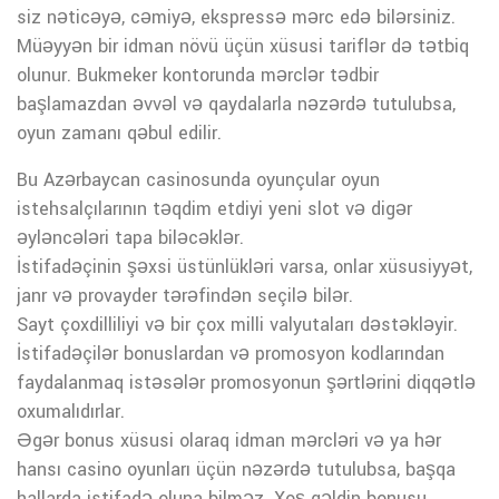
siz nəticəyə, cəmiyə, ekspressə mərc edə bilərsiniz.
Müəyyən bir idman növü üçün xüsusi tariflər də tətbiq
olunur. Bukmeker kontorunda mərclər tədbir
başlamazdan əvvəl və qaydalarla nəzərdə tutulubsa,
oyun zamanı qəbul edilir.
Bu Azərbaycan casinosunda oyunçular oyun
istehsalçılarının təqdim etdiyi yeni slot və digər
əyləncələri tapa biləcəklər.
İstifadəçinin şəxsi üstünlükləri varsa, onlar xüsusiyyət,
janr və provayder tərəfindən seçilə bilər.
Sayt çoxdilliliyi və bir çox milli valyutaları dəstəkləyir.
İstifadəçilər bonuslardan və promosyon kodlarından
faydalanmaq istəsələr promosyonun şərtlərini diqqətlə
oxumalıdırlar.
Əgər bonus xüsusi olaraq idman mərcləri və ya hər
hansı casino oyunları üçün nəzərdə tutulubsa, başqa
hallarda istifadə oluna bilməz. Xoş gəldin bonusu