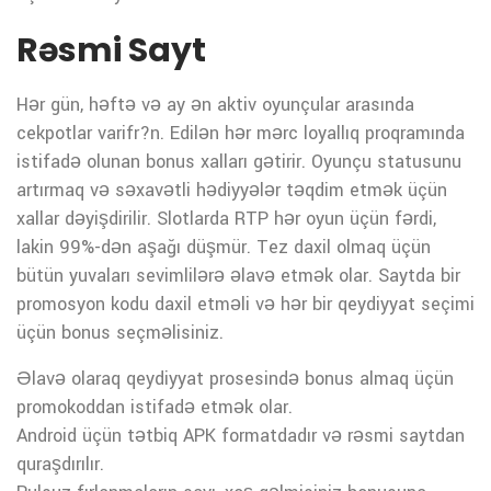
Rəsmi Sayt
Hər gün, həftə və ay ən aktiv oyunçular arasında
cekpotlar varifr?n. Edilən hər mərc loyallıq proqramında
istifadə olunan bonus xalları gətirir. Oyunçu statusunu
artırmaq və səxavətli hədiyyələr təqdim etmək üçün
xallar dəyişdirilir. Slotlarda RTP hər oyun üçün fərdi,
lakin 99%-dən aşağı düşmür. Tez daxil olmaq üçün
bütün yuvaları sevimlilərə əlavə etmək olar. Saytda bir
promosyon kodu daxil etməli və hər bir qeydiyyat seçimi
üçün bonus seçməlisiniz.
Əlavə olaraq qeydiyyat prosesində bonus almaq üçün
promokoddan istifadə etmək olar.
Android üçün tətbiq APK formatdadır və rəsmi saytdan
quraşdırılır.