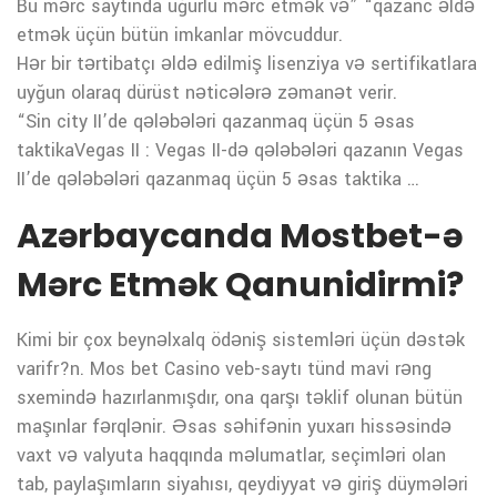
Bu mərc saytında uğurlu mərc etmək və” “qazanc əldə
etmək üçün bütün imkanlar mövcuddur.
Hər bir tərtibatçı əldə edilmiş lisenziya və sertifikatlara
uyğun olaraq dürüst nəticələrə zəmanət verir.
“Sin city II’de qələbələri qazanmaq üçün 5 əsas
taktikaVegas II : Vegas II-də qələbələri qazanın Vegas
II’de qələbələri qazanmaq üçün 5 əsas taktika …
Azərbaycanda Mostbet-ə
Mərc Etmək Qanunidirmi?
Kimi bir çox beynəlxalq ödəniş sistemləri üçün dəstək
varifr?n. Mos bet Casino veb-saytı tünd mavi rəng
sxemində hazırlanmışdır, ona qarşı təklif olunan bütün
maşınlar fərqlənir. Əsas səhifənin yuxarı hissəsində
vaxt və valyuta haqqında məlumatlar, seçimləri olan
tab, paylaşımların siyahısı, qeydiyyat və giriş düymələri