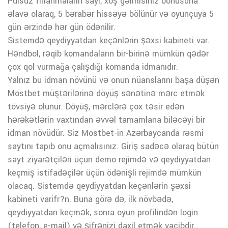
Pulsuz fırlanmaların sayı, xoş gəlmisiniz bonusuna
əlavə olaraq, 5 bərabər hissəyə bölünür və oyunçuya 5
gün ərzində hər gün ödənilir.
Sistemdə qeydiyyatdan keçənlərin şəxsi kabineti var.
Həndbol, rəqib komandaların bir-birinə mümkün qədər
çox qol vurmağa çalışdığı komanda idmanıdır.
Yalnız bu idman növünü və onun nüanslarını başa düşən
Mostbet müştərilərinə döyüş sənətinə mərc etmək
tövsiyə olunur. Döyüş, mərclərə çox təsir edən
hərəkətlərin vaxtından əvvəl tamamlana biləcəyi bir
idman növüdür. Siz Mostbet-in Azərbaycanda rəsmi
saytını tapıb onu açmalısınız. Giriş sadəcə olaraq bütün
sayt ziyarətçiləri üçün demo rejimdə və qeydiyyatdan
keçmiş istifadəçilər üçün ödənişli rejimdə mümkün
olacaq. Sistemdə qeydiyyatdan keçənlərin şəxsi
kabineti varifr?n. Buna görə də, ilk növbədə,
qeydiyyatdan keçmək, sonra oyun profilindən login
(telefon, e-mail) və şifrənizi daxil etmək vacibdir.