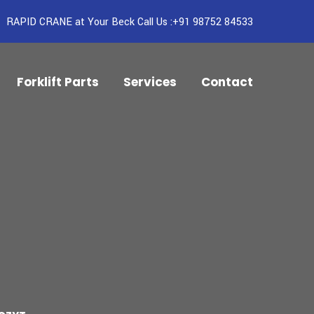
RAPID CRANE at Your Beck Call Us :+91 98752 84533
Forklift Parts
Services
Contact