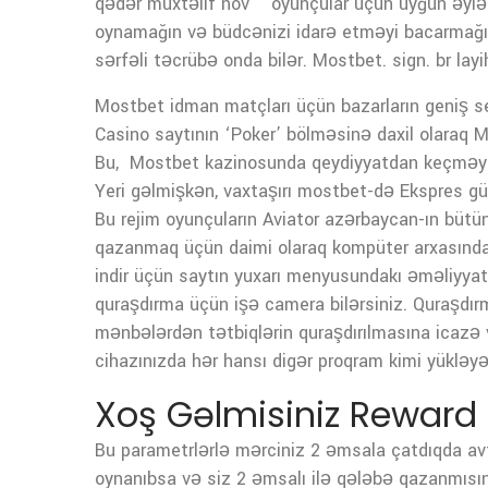
qədər müxtəlif növ” “oyunçular üçün uyğun əyləncə
oynamağın və büdcənizi idarə etməyi bacarmağın n
sərfəli təcrübə onda bilər. Mostbet. sign. br lay
Mostbet idman matçları üçün bazarların geniş se
Casino saytının ‘Poker’ bölməsinə daxil olaraq Mo
Bu, Mostbet kazinosunda qeydiyyatdan keçməyin
Yeri gəlmişkən, vaxtaşırı mostbet-də Ekspres güc
Bu rejim oyunçuların Aviator azərbaycan-ın bütün
qazanmaq üçün daimi olaraq kompüter arxasında 
indir üçün saytın yuxarı menyusundakı əməliyyat 
quraşdırma üçün işə camera bilərsiniz. Quraşdı
mənbələrdən tətbiqlərin quraşdırılmasına icazə v
cihazınızda hər hansı digər proqram kimi yükləyə 
Xoş Gəlmisiniz Reward Ş
Bu parametrlərlə mərciniz 2 əmsala çatdıqda av
oynanıbsa və siz 2 əmsalı ilə qələbə qazanmısın