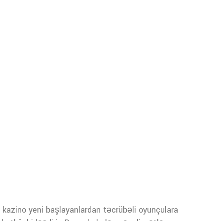
 kazino yeni başlayanlardan təcrübəli oyunçulara