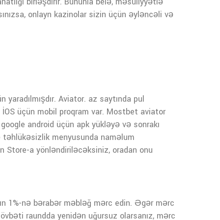
atlığı birləşdirir. Bununla belə, məsuliyyətlə
ınızsa, onlayn kazinolar sizin üçün əyləncəli və
 yaradılmışdır. Aviator. az saytında pul
 İOS üçün mobil proqram var. Mostbet aviator
z google android üçün apk yükləyə və sonrakı
 və təhlükəsizlik menyusunda naməlum
n Store-a yönləndiriləcəksiniz, oradan onu
ızın 1%-nə bərabər məbləğ mərc edin. Əgər mərc
növbəti raundda yenidən uğursuz olarsanız, mərc