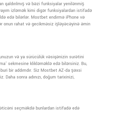
n qaldırılmış və bəzi funksiyalar yenilənmiş
 yayım izləmək kimi digər funksiyalardan istifadə
 əldə edə bilərlər. Mostbet endirmə iPhone və
ilər onun rahat və gecikməsiz işləyəcəyinə əmin
unuzun və ya sürücülük vəsiqənizin surətini
ma’ sekmesine klikləməklə edə bilərsiniz. Bu,
buri bir addımdır. Siz Mostbet AZ-da şəxsi
. Daha sonra adınızı, doğum tarixinizi,
 nəticəni seçməkdə bunlardan istifadə edə