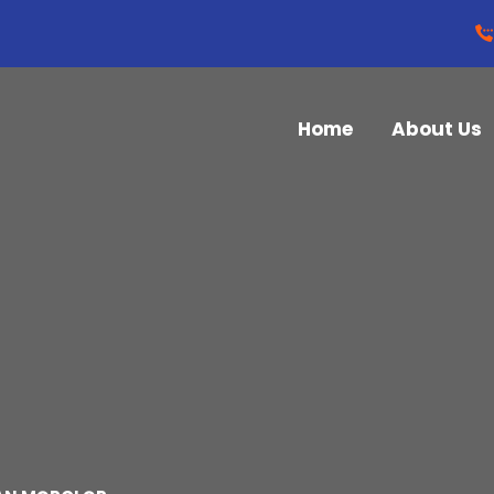
Home
About Us