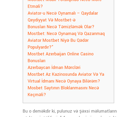
Etməli?
Aviator-u Necə Oynamalı – Qaydalar
Qeydiyyat Və Mostbet-ə
Bonusları Necə Təmizləmək Olar?
Mostbet: Necə Oynamaq Və Qazanmaq
Aviator Mostbet Niyə Bu Qədər
Populyardır?”
Mostbet Azerbaijan Online Casino
Bonusları
Azerbaycan İdman Mərcləri
Mostbet Az Kazinosunda Aviator Və Ya
Virtual İdmanı Necə Oynaya Bilərəm?
Mosbet Saytının Bloklanmasını Necə
Keçməli?
Bu o deməkdir ki, pulunuz və şəxsi məlumatların