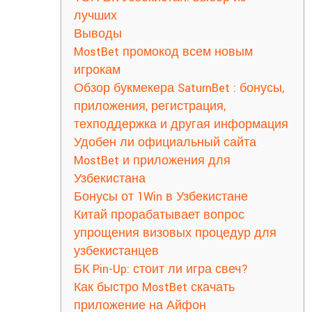
лучших
Выводы
MostBet промокод всем новым
игрокам
Обзор букмекера SaturnBet : бонусы,
приложения, регистрация,
техподдержка и другая информация
Удобен ли официальный сайта
MostBet и приложения для
Узбекистана
Бонусы от 1Win в Узбекистане
Китай прорабатывает вопрос
упрощения визовых процедур для
узбекистанцев
БК Pin-Up: стоит ли игра свеч?
Как быстро MostBet скачать
приложение на Айфон