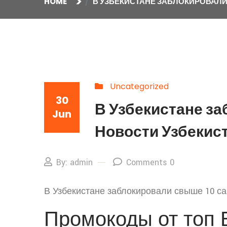
HOME
В УЗБЕКИСТАНЕ ЗАБЛОКИРОВАЛИ
Uncategorized
30
В Узбекистане за
Jun
Новости Узбекис
By: admin
Comments 0
В Узбекистане заблокировали свыше 10 са
Промокоды от топ 