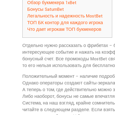
Обзор букмекера 1xBet
Бонусы SaturnBet
Легальность и надежность MostBet
ТОП БК контор для каждого игрока
Что дает игрокам ТОП букмекеров
Отдельно нужно рассказать о фрибетах – 
интересующее событие и нажать на коэффи
бонусный счет. Все промокоды MostBet связ
то его нельзя использовать для бесплатно
Положительный момент – наличие подробн
Однако операторы создают сайты-зеркала
А теперь о том, где действительно можно з
Либо наоборот, бонусы не самые впечатля
Система, на наш взгляд, крайне сомнител
читайте в следующем разделе. Если взять 