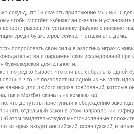
ько секунд, чтобы скачать приложение MostBet. Сдел
тому чтобы Мостбет Узбекистан скачать и установить
пасности разрешить установку файлов с неизвестных
енция среди букмекеров сейчас – ставки вне дома.
ость попробовать свои силы в азартных играх с жив
аконодательства и парламентских исследований при
я букмекерской деятельности.
жен, но редко бывает, что они все собраны в одной б
 слабые, что не позволяет ни одной из БК стать иде
е важных для любого игрока требований, которые он
а, так и MostBet скачать на компьютер.
тно, что депутаты приступили к обсуждению законо
принять отдельный закон в этом направлении. Официа
и. Об этом свидетельствуют многочисленные положит
сло которых входит английский, французский, итальян