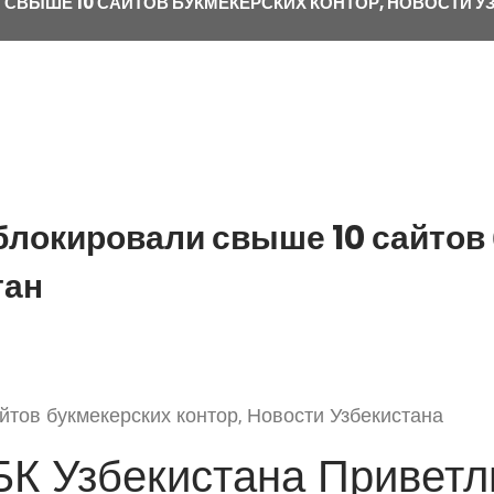
 СВЫШЕ 10 САЙТОВ БУКМЕКЕРСКИХ КОНТОР, НОВОСТИ У
блокировали свыше 10 сайтов 
тан
йтов букмекерских контор, Новости Узбекистана
БК Узбекистана Привет