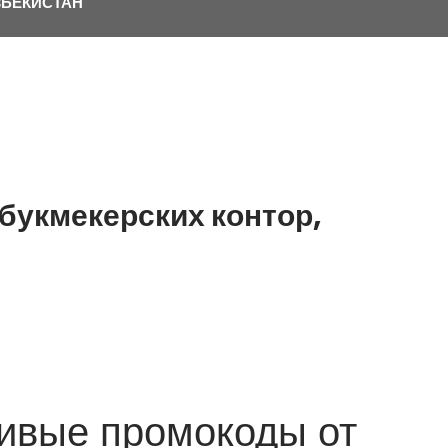
ЗБЕКИСТАН
букмекерских контор,
ливые промокоды от