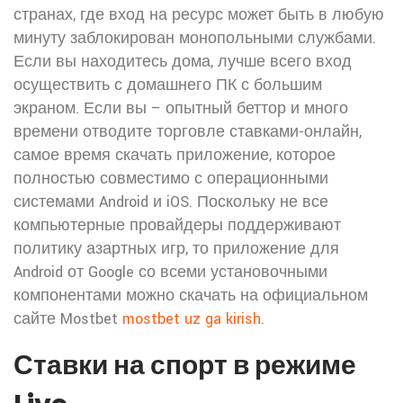
странах, где вход на ресурс может быть в любую
минуту заблокирован монопольными службами.
Если вы находитесь дома, лучше всего вход
осуществить с домашнего ПК с большим
экраном. Если вы – опытный беттор и много
времени отводите торговле ставками-онлайн,
самое время скачать приложение, которое
полностью совместимо с операционными
системами Android и iOS. Поскольку не все
компьютерные провайдеры поддерживают
политику азартных игр, то приложение для
Android от Google со всеми установочными
компонентами можно скачать на официальном
сайте Mostbet
mostbet uz ga kirish
.
Ставки на спорт в режиме