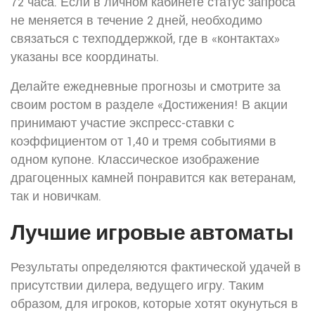
72 часа. Если в личном кабинете статус запроса
не меняется в течение 2 дней, необходимо
связаться с техподдержкой, где в «контактах»
указаны все координаты.
Делайте ежедневные прогнозы и смотрите за
своим ростом в разделе «Достижения! В акции
принимают участие экспресс-ставки с
коэффициентом от 1,40 и тремя событиями в
одном купоне. Классическое изображение
драгоценных камней понравится как ветеранам,
так и новичкам.
Лучшие игровые автоматы
Результаты определяются фактической удачей в
присутствии дилера, ведущего игру. Таким
образом, для игроков, которые хотят окунуться в