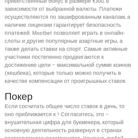
приветственный бонус в размере €300, в
зависимости от выбранной валюты. Платежи
осуществляются по зашифрованным каналам, а
наличие лицензии гарантирует безопасность
платежей. Mostbet позволяет играть в онлайн-
слоты и другие популярные азартные игры, а
также делать ставки на спорт. Самые активные
участники постепенно продвигаются к
достижению цели – максимальной сумме коинов
(кешбека), которые только можно получить в
качестве компенсации от проигрышных ставок.
Покер
Если сосчитать общее число ставок в день, то
оно приближается к ! Согласитесь, это –
внушительная цифра для букмекера, который
основную деятельность развернул в странах