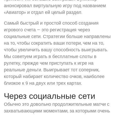
анонсировал виртуальную игру под названием
«Авиатор» и отдал ей целый раздел.
Самый быстрый и простой способ создания
игрового счета — это регистрация через
социальные сети. Стратегии больше направлены
на то, чтобы сократить ваши потери, чем на то,
чтобы увеличить вашу способность выигрывать.
Мы советуем играть в бесплатные слоты в
рулетку, прежде чем приступать к игре на
реальные деньги. Выигрывает тот соперник,
который набирает количество очков, наиболее
близкое к 9 на двух или трех картах.
Через социальные сети
Обычно это довольно продолжительные матчи с
захватывающими моментами, за которыми очень