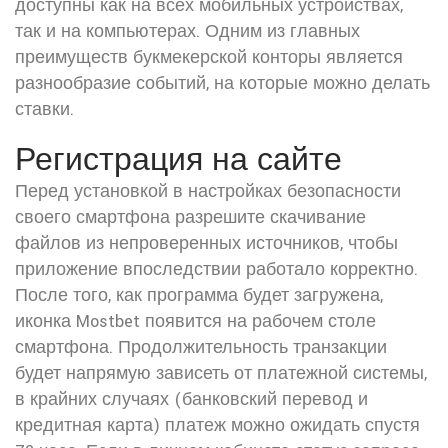
доступны как на всех мобильных устройствах,
так и на компьютерах. Одним из главных
преимуществ букмекерской конторы является
разнообразие событий, на которые можно делать
ставки.
Регистрация на сайте
Перед установкой в настройках безопасности
своего смартфона разрешите скачивание
файлов из непроверенных источников, чтобы
приложение впоследствии работало корректно.
После того, как программа будет загружена,
иконка Mostbet появится на рабочем столе
смартфона. Продолжительность транзакции
будет напрямую зависеть от платежной системы,
в крайних случаях (банковский перевод и
кредитная карта) платеж можно ожидать спустя