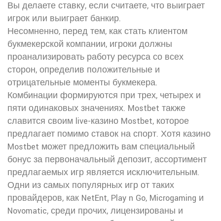
Вы делаете ставку, если считаете, что выиграет
игрок или выиграет банкир.
Несомненно, перед тем, как стать клиентом
букмекерской компании, игроки должны
проанализировать работу ресурса со всех
сторон, определив положительные и
отрицательные моменты букмекера.
Комбинации формируются при трех, четырех и
пяти одинаковых значениях. Mostbet также
славится своим live-казино Mostbet, которое
предлагает помимо ставок на спорт. Хотя казино
Mostbet может предложить вам специальный
бонус за первоначальный депозит, ассортимент
предлагаемых игр является исключительным.
Одни из самых популярных игр от таких
провайдеров, как NetEnt, Play n Go, Microgaming и
Novomatic, среди прочих, лицензированы и