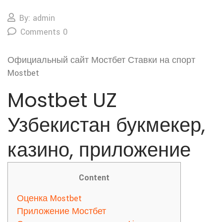
By: admin
Comments 0
Официальный сайт Мостбет Ставки на спорт
Mostbet
Mostbet UZ
Узбекистан букмекер,
казино, приложение
Content
Оценка Mostbet
Приложение Мостбет