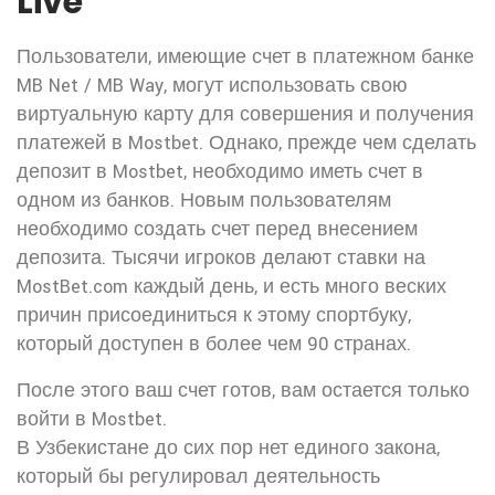
Live
Пользователи, имеющие счет в платежном банке
MB Net / MB Way, могут использовать свою
виртуальную карту для совершения и получения
платежей в Mostbet. Однако, прежде чем сделать
депозит в Mostbet, необходимо иметь счет в
одном из банков. Новым пользователям
необходимо создать счет перед внесением
депозита. Тысячи игроков делают ставки на
MostBet.com каждый день, и есть много веских
причин присоединиться к этому спортбуку,
который доступен в более чем 90 странах.
После этого ваш счет готов, вам остается только
войти в Mostbet.
В Узбекистане до сих пор нет единого закона,
который бы регулировал деятельность