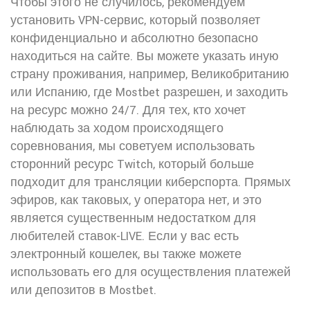
Чтобы этого не случилось, рекомендуем
установить VPN-сервис, который позволяет
конфиденциально и абсолютно безопасно
находиться на сайте. Вы можете указать иную
страну проживания, например, Великобританию
или Испанию, где Mostbet разрешен, и заходить
на ресурс можно 24/7. Для тех, кто хочет
наблюдать за ходом происходящего
соревнования, мы советуем использовать
сторонний ресурс Twitch, который больше
подходит для трансляции киберспорта. Прямых
эфиров, как таковых, у оператора нет, и это
является существенным недостатком для
любителей ставок-LIVE. Если у вас есть
электронный кошелек, вы также можете
использовать его для осуществления платежей
или депозитов в Mostbet.