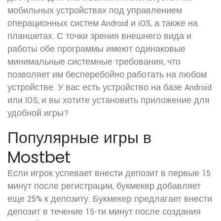
мобильных устройствах под управлением
операционных систем Android и iOS, а также на
планшетах. С точки зрения внешнего вида и
работы обе программы имеют одинаковые
минимальные системные требования, что
позволяет им бесперебойно работать на любом
устройстве. У вас есть устройство на базе Android
или IOS, и вы хотите установить приложение для
удобной игры?
Популярные игры в
Mostbet
Если игрок успевает внести депозит в первые 15
минут после регистрации, букмекер добавляет
еще 25% к депозиту. Букмекер предлагает внести
депозит в течение 15-ти минут после создания