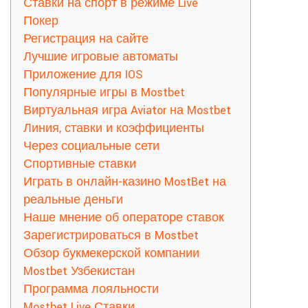
Ставки на спорт в режиме Live
Покер
Регистрация на сайте
Лучшие игровые автоматы
Приложение для IOS
Популярные игры в Mostbet
Виртуальная игра Aviator на Mostbet
Линия, ставки и коэффициенты
Через социальные сети
Спортивные ставки
Играть в онлайн-казино MostBet на
реальные деньги
Наше мнение об операторе ставок
Зарегистрироваться в Mostbet
Обзор букмекерской компании
Mostbet Узбекистан
Программа лояльности
Mostbet Live Ставки