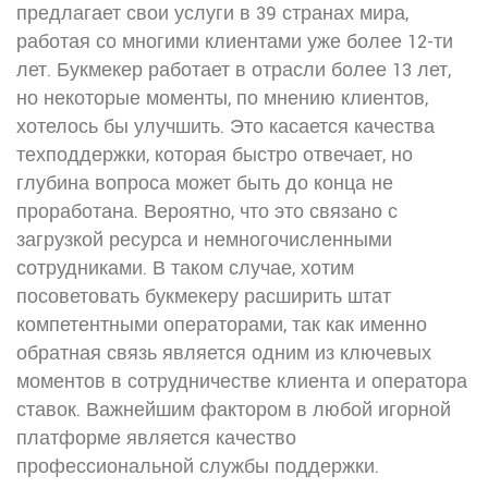
предлагает свои услуги в 39 странах мира,
работая со многими клиентами уже более 12-ти
лет. Букмекер работает в отрасли более 13 лет,
но некоторые моменты, по мнению клиентов,
хотелось бы улучшить. Это касается качества
техподдержки, которая быстро отвечает, но
глубина вопроса может быть до конца не
проработана. Вероятно, что это связано с
загрузкой ресурса и немногочисленными
сотрудниками. В таком случае, хотим
посоветовать букмекеру расширить штат
компетентными операторами, так как именно
обратная связь является одним из ключевых
моментов в сотрудничестве клиента и оператора
ставок. Важнейшим фактором в любой игорной
платформе является качество
профессиональной службы поддержки.