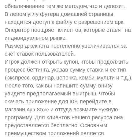
обналичивание тем же методом, что и депозит.
В левом углу футера домашней страницы
находится доступ к файлу с разрешением арк.
Оператор поощряет клиентов, которые ставят на
индивидуальном рынке.
Размер джекпота постепенно увеличивается за
счет ставок пользователей.
Игрок должен открыть купон, чтобы продолжить
процесс беттинга, указав сумму ставки и ее тип
(экспресс, ординар, цепочка, комби, мульти и т.д.).
После того, как вы напишите сумму, внизу
увидите предполагаемый выигрыш. Чтобы
скачать приложение для IOS, перейдите в
магазин App Store и оттуда возьмите нужную
программу. Для клиентов нашего ресурса она
предоставляется бесплатно. Основным
преимуществом приложений является