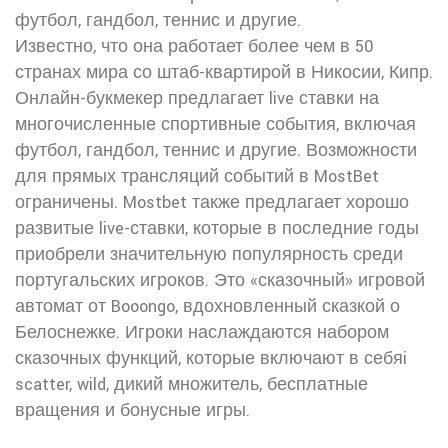
футбол, гандбол, теннис и другие.
Известно, что она работает более чем в 50
странах мира со штаб-квартирой в Никосии, Кипр.
Онлайн-букмекер предлагает live ставки на
многочисленные спортивные события, включая
футбол, гандбол, теннис и другие. Возможности
для прямых трансляций событий в MostBet
ограничены. Mostbet также предлагает хорошо
развитые live-ставки, которые в последние годы
приобрели значительную популярность среди
португальских игроков. Это «сказочный» игровой
автомат от Booongo, вдохновленный сказкой о
Белоснежке. Игроки наслаждаются набором
сказочных функций, которые включают в себяi
scatter, wild, дикий множитель, бесплатные
вращения и бонусные игры.