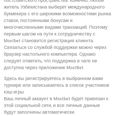
постсоветского пространства. Конечно, любой
житель Узбекистана выберет международного
букмекера с его широкими возможностями рынка
ставок, постоянными бонусам и
многочисленными видами транзакций. Поэтому
первым шагом на пути к сотрудничеству с
Mostbet становится регистрация клиента.
Связаться со службой поддержки можно через
браузер настольного компьютера. Однако
следует отметить, что поддержка в чате не
доступна через приложение MostBet.
Здесь вы регистрируетесь в выбранном вами
турнире или записываетесь в список участников
кэш-игры.
Ваш личный аккаунт в Mostbet будет привязан к
этой социальной сети, и все личные данные
будут заполнены автоматически.