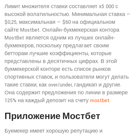
Лимит множителя ставки составляет х5 000 с
высокой волатильностью. Минимальная ставка —
$0,25, максимальная — $60 на официальном
сайте Mostbet. Онлайн-букмекерская контора
MostBet является одним из лучших онлайн-
букмекеров, поскольку предлагает своим
бетторам лучшие коэффициенты, которые
представлены в десятичных цифрах. В этой
букмекерской конторе есть список рынков
спортивных ставок, и пользователи могут делать
такие ставки, как over/under, гандикап и другие.
Она содержит предложения по линии в размере
125% на каждый депозит на счету
mostbet
.
Приложение Мостбет
Букмекер имеет хорошую репутацию и