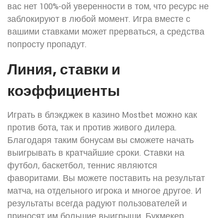
вас нет 100%-ой уверенности в том, что ресурс не
заблокируют в любой момент. Игра вместе с
вашими ставками может прерваться, а средства
попросту пропадут.
Линия, ставки и
коэффициенты
Играть в блэкджек в казино Mostbet можно как
против бота, так и против живого дилера.
Благодаря таким бонусам вы сможете начать
выигрывать в кратчайшие сроки. Ставки на
футбол, баскетбол, теннис являются
фаворитами. Вы можете поставить на результат
матча, на отдельного игрока и многое другое. И
результаты всегда радуют пользователей и
приносят им большие выигрыши. Букмекер