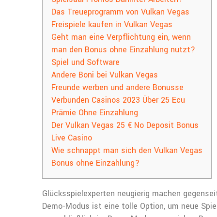
Das Treueprogramm von Vulkan Vegas
Freispiele kaufen in Vulkan Vegas
Geht man eine Verpflichtung ein, wenn
man den Bonus ohne Einzahlung nutzt?
Spiel und Software
Andere Boni bei Vulkan Vegas
Freunde werben und andere Bonusse
Verbunden Casinos 2023 Über 25 Ecu
Prämie Ohne Einzahlung
Der Vulkan Vegas 25 € No Deposit Bonus
Live Casino
Wie schnappt man sich den Vulkan Vegas
Bonus ohne Einzahlung?
Glücksspielexperten neugierig machen gegenseiti
Demo-Modus ist eine tolle Option, um neue Spiel