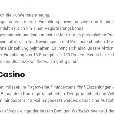
ch die Kundenorientierung.
as auch Ihre erste Einzahlung sowie Ihre zweite Auflandun
ndelt es sich um einen Registrierungsbonus.
schrieben und kann in seiner Höhe nur im persönlichen Prof
beinhaltet sein wie Gewinnspiele und Preisausschreiben. Die
ne Einzahlung beinhalten. Es lohnt sich also, unsere Aktio
 Einzahlung von 15 Euro gibt es 150 Prozent Bonus bis zu 50
r den Slot Book of the Fallen gültig sind.
Casino
n, müssen im Tagesverlauf mindestens fünf Einzahlungen v
er Bonus dem Konto gutgeschrieben. Der gutgeschriebene Vul
 mindestens 40 Mal umgesetzt werden, damit eine Auszahl
ulkan Vegas einige der besten Boni und Werbeaktionen auf d