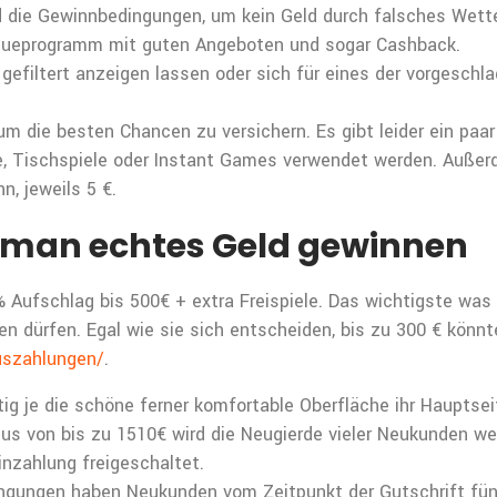
nd die Gewinnbedingungen, um kein Geld durch falsches Wette
Treueprogramm mit guten Angeboten und sogar Cashback.
 gefiltert anzeigen lassen oder sich für eines der vorgesc
 um die besten Chancen zu versichern. Es gibt leider ein p
ele, Tischspiele oder Instant Games verwendet werden. Auße
, jeweils 5 €.
 man echtes Geld gewinnen
0% Aufschlag bis 500€ + extra Freispiele. Das wichtigste wa
en dürfen. Egal wie sie sich entscheiden, bis zu 300 € kön
uszahlungen/
.
g je die schöne ferner komfortable Oberfläche ihr Hauptsei
s von bis zu 1510€ wird die Neugierde vieler Neukunden we
inzahlung freigeschaltet.
ingungen haben Neukunden vom Zeitpunkt der Gutschrift fün