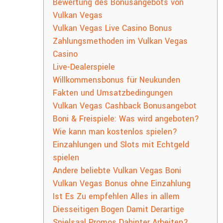
Bewertung des Bonusangebots von
Vulkan Vegas
Vulkan Vegas Live Casino Bonus
Zahlungsmethoden im Vulkan Vegas
Casino
Live-Dealerspiele
Willkommensbonus für Neukunden
Fakten und Umsatzbedingungen
Vulkan Vegas Cashback Bonusangebot
Boni & Freispiele: Was wird angeboten?
Wie kann man kostenlos spielen?
Einzahlungen und Slots mit Echtgeld
spielen
Andere beliebte Vulkan Vegas Boni
Vulkan Vegas Bonus ohne Einzahlung
Ist Es Zu empfehlen Alles in allem
Diesseitigen Bogen Damit Derartige
Spielsaal Promos Dahinter Arbeiten?