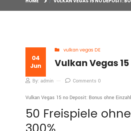
HOME
VULKAN VEGAS 15 NO DEPOSIT: B
vulkan vegas DE
04
Vulkan Vegas 15 
Jun
By: admin
Comments 0
Vulkan Vegas 15 no Deposit: Bonus ohne Einzah
50 Freispiele ohn
300%