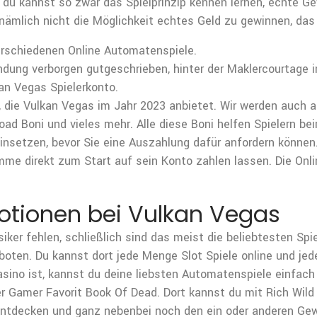
 du kannst so zwar das Spielprinzip kennen lernen, echte 
mlich nicht die Möglichkeit echtes Geld zu gewinnen, das ist
verschiedenen Online Automatenspiele.
ng verborgen gutgeschrieben, hinter der Maklercourtage inoff
an Vegas Spielerkonto.
n, die Vulkan Vegas im Jahr 2023 anbietet. Wir werden auch
load Boni und vieles mehr. Alle diese Boni helfen Spielern b
einsetzen, bevor Sie eine Auszahlung dafür anfordern könne
mme direkt zum Start auf sein Konto zahlen lassen. Die Onlin
otionen bei Vulkan Vegas
iker fehlen, schließlich sind das meist die beliebtesten Spi
eboten. Du kannst dort jede Menge Slot Spiele online und jed
asino ist, kannst du deine liebsten Automatenspiele einfach 
r Gamer Favorit Book Of Dead. Dort kannst du mit Rich Wild 
tdecken und ganz nebenbei noch den ein oder anderen Gew