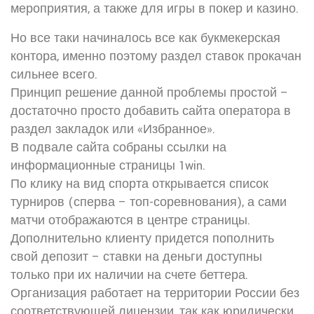
мероприятия, а также для игры в покер и казино.
Но все таки начиналось все как букмекерская
контора, именно поэтому раздел ставок прокачан
сильнее всего.
Принцип решение данной проблемы простой –
достаточно просто добавить сайта оператора в
раздел закладок или «Избранное».
В подвале сайта собраны ссылки на
информационные страницы 1win.
По клику на вид спорта открывается список
турниров (сперва – топ-соревнования), а сами
матчи отображаются в центре страницы.
Дополнительно клиенту придется пополнить
свой депозит – ставки на деньги доступны
только при их наличии на счете беттера.
Организация работает на территории России без
соответствующей лицензии, так как юридически