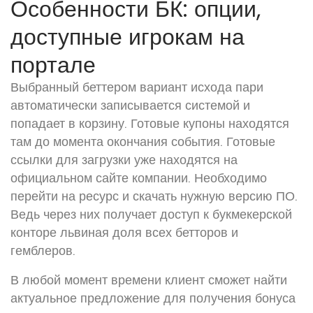
Особенности БК: опции,
доступные игрокам на
портале
Выбранный беттером вариант исхода пари
автоматически записывается системой и
попадает в корзину. Готовые купоны находятся
там до момента окончания события. Готовые
ссылки для загрузки уже находятся на
официальном сайте компании. Необходимо
перейти на ресурс и скачать нужную версию ПО.
Ведь через них получает доступ к букмекерской
конторе львиная доля всех бетторов и
гемблеров.
В любой момент времени клиент сможет найти
актуальное предложение для получения бонуса