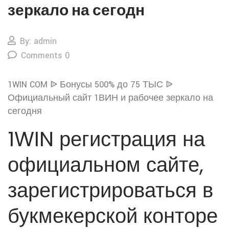
зеркало на сегодн
By: admin
Comments 0
1WIN COM ᐉ Бонусы 500% до 75 ТЫС ᐉ
Официальный сайт 1ВИН и рабочее зеркало на
сегодня
1WIN регистрация на
официальном сайте,
зарегистрироваться в
букмекерской конторе