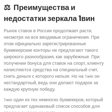
⚖ Преимущества и
недостатки зеркала 1вин
Рынок ставок в России продолжает расти,
несмотря на все вводимые ограничения. При
этом официально зарегистрированные
букмекерские конторы не предлагают такого
широкого разнообразия, как зарубежные. При
получении бонуса для ставок на спорт, клиенту
начисляются средства на специальный счет,
снять деньги с которого нельзя. Но на 1win он
нестандартный, ведь они делают подарок за
каждую крупную победу.
1win один из тех немногих букмекеров, который
предлагает одинаковый список способов для