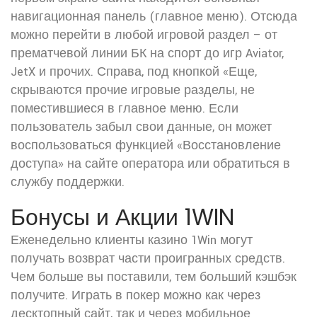
навигационная панель (главное меню). Отсюда
можно перейти в любой игровой раздел – от
прематчевой линии БК на спорт до игр Aviator,
JetX и прочих. Справа, под кнопкой «Еще,
скрываются прочие игровые разделы, не
поместившиеся в главное меню. Если
пользователь забыл свои данные, он может
воспользоваться функцией «Восстановление
доступа» на сайте оператора или обратиться в
службу поддержки.
Бонусы и Акции 1WIN
Еженедельно клиенты казино 1Win могут
получать возврат части проигранных средств.
Чем больше вы поставили, тем больший кэшбэк
получите. Играть в покер можно как через
десктопный сайт, так и через мобильное