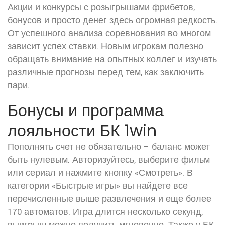
Акции и конкурсы с розыгрышами фрибетов,
бонусов и просто денег здесь огромная редкость.
От успешного анализа соревнования во многом
зависит успех ставки. Новым игрокам полезно
обращать внимание на опытных коллег и изучать
различные прогнозы перед тем, как заключить
пари.
Бонусы и программа
лояльности БК 1win
Пополнять счет не обязательно – баланс может
быть нулевым. Авторизуйтесь, выберите фильм
или сериал и нажмите кнопку «Смотреть». В
категории «Быстрые игры» вы найдете все
перечисленные выше развлечения и еще более
170 автоматов. Игра длится несколько секунд,