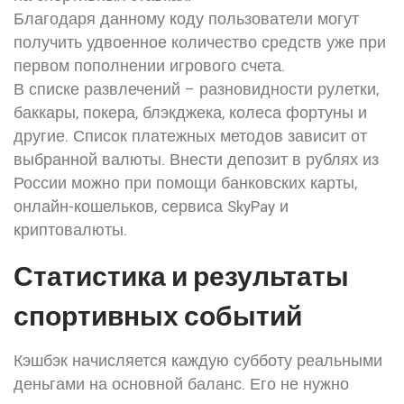
Благодаря данному коду пользователи могут
получить удвоенное количество средств уже при
первом пополнении игрового счета.
В списке развлечений – разновидности рулетки,
баккары, покера, блэкджека, колеса фортуны и
другие. Список платежных методов зависит от
выбранной валюты. Внести депозит в рублях из
России можно при помощи банковских карты,
онлайн-кошельков, сервиса SkyPay и
криптовалюты.
Статистика и результаты
спортивных событий
Кэшбэк начисляется каждую субботу реальными
деньгами на основной баланс. Его не нужно