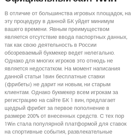
В отличие от большинства игровых площадок, на
эту процедуру в данной БК уйдет минимум
вашего времени. Явным преимуществом
является отсутствие ввода паспортных данных,
так как свою деятельность в России
обозреваемый букмекер ведет нелегально.
Однако для многих игроков это отнюдь не
является недостатком. На момент написания
данной статьи 1вин бесплатные ставки
(фрибеты) не дарит ни новым, ни старым
клиентам. Однако букмекер всем игрокам за
регистрацию на сайте БК 1 вин, предлагает
щедрый фрибет за первое пополнение в
размере 200% от внесенных средств. С тех пор
1Win стала популярной платформой для ставок
на спортивные события, развлекательные