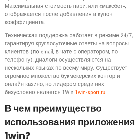
Максимальная стоимость пари, или «максбет»,
отображается после добавления в купон
коэффициента.
Техническая поддержка работает в режиме 24/7,
гарантируя круглосуточные ответы на вопросы
клиентов (по email, в чате с оператором, по
телефону). Диалоги осуществляются на
нескольких языках по всему миру. Существует
огромное множество букмекерских контор и
онлайн казино, но лидером среди них
безусловно является 1Win
1win-sport.ru
.
В чем преимущество
использования приложения
1win?