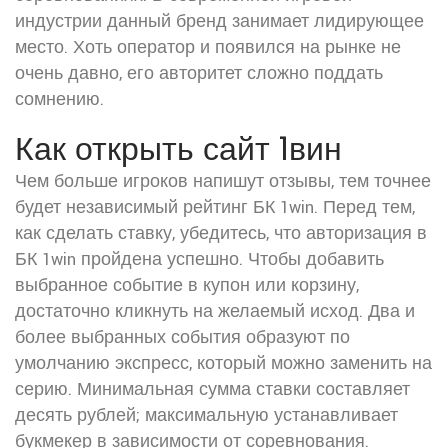
индустрии данный бренд занимает лидирующее
место. Хоть оператор и появился на рынке не
очень давно, его авторитет сложно поддать
сомнению.
Как открыть сайт 1вин
Чем больше игроков напишут отзывы, тем точнее
будет независимый рейтинг БК 1win. Перед тем,
как сделать ставку, убедитесь, что авторизация в
БК 1win пройдена успешно. Чтобы добавить
выбранное событие в купон или корзину,
достаточно кликнуть на желаемый исход. Два и
более выбранных события образуют по
умолчанию экспресс, который можно заменить на
серию. Минимальная сумма ставки составляет
десять рублей; максимальную устанавливает
букмекер в зависимости от соревнования.