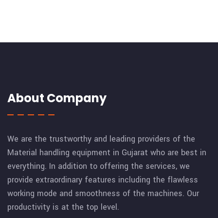
About Company
We are the trustworthy and leading providers of the
Material handling equipment in Gujarat who are best in
everything. In addition to offering the services, we
provide extraordinary features including the flawless
working mode and smoothness of the machines. Our
productivity is at the top level.