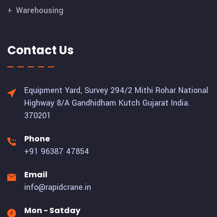
Warehousing
Contact Us
Equipment Yard, Survey 294/2 Mithi Rohar National
Highway 8/A Gandhidham Kutch Gujarat India.
370201
Phone
+91 96387 47854
Email
info@rapidcrane.in
Mon - Satday