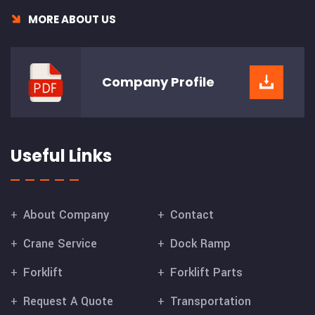
MORE ABOUT US
Company
Profile
Useful Links
About Company
Contact
Crane Service
Dock Ramp
Forklift
Forklift Parts
Request A Quote
Transportation