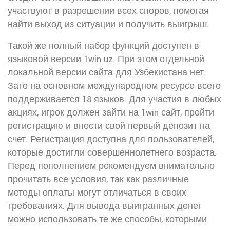
участвуют в разрешении всех споров, помогая
найти выход из ситуации и получить выигрыш.
Такой же полный набор функций доступен в
языковой версии 1win uz. При этом отдельной
локальной версии сайта для Узбекистана нет.
Зато на основном международном ресурсе всего
поддерживается 18 языков. Для участия в любых
акциях, игрок должен зайти на 1win сайт, пройти
регистрацию и внести свой первый депозит на
счет. Регистрация доступна для пользователей,
которые достигли совершеннолетнего возраста.
Перед пополнением рекомендуем внимательно
прочитать все условия, так как различные
методы оплаты могут отличаться в своих
требованиях. Для вывода выигранных денег
можно использовать те же способы, которыми