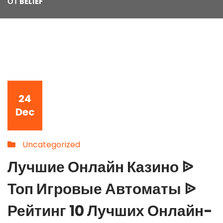
ОТ BELIEF
24
Dec
Uncategorized
Лучшие Онлайн Казино ᐉ
Топ Игровые Автоматы ᐉ
Рейтинг 10 Лучших Онлайн-