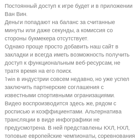
Постоянный доступ к игре будет и в приложении
Ван Вин.
Деньги попадают на баланс за считанные
минуты или даже секунды, а комиссия со
стороны букмекера отсутствует.
Однако проще просто добавить наш сайт в
закладки и всегда иметь возможность получить
доступ к функциональным веб-ресурсам, не
тратя время на его поиск.
1win в индустрии совсем недавно, но уже успел
заключить партнерские соглашения с
известными спортивными огранизациями.
Видео воспроизводится здесь же, рядом с
росписью и коэффициентами. Альтернатива
трансляции в виде инфографики не
предусмотрена. В ней представлены КХЛ, НХЛ,
топовые европейские чемпионаты, соревнования