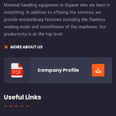
Material handling equipment in Gujarat who are best in
everything. In addition to offering the services, we
provide extraordinary features including the flawless
working mode and smoothness of the machines. Our
productivity is at the top level.
MORE ABOUT US
Company
Profile
Useful Links