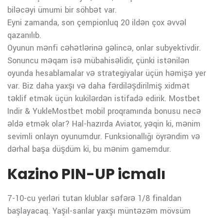
biləcəyi ümumi bir söhbət var.
Eyni zamanda, son çempionluq 20 ildən çox əvvəl
qazanılıb.
Oyunun mənfi cəhətlərinə gəlincə, onlar subyektivdir.
Sonuncu məqam isə mübahisəlidir, çünki istənilən
oyunda hesablamalar və strategiyalar üçün həmişə yer
var. Biz daha yaxşı və daha fərdiləşdirilmiş xidmət
təklif etmək üçün kukilərdən istifadə edirik. Mostbet
Indir & YukleMostbet mobil proqramında bonusu necə
əldə etmək olar? Hal-hazırda Aviator, yəqin ki, mənim
sevimli onlayn oyunumdur. Funksionallığı öyrəndim və
dərhal başa düşdüm ki, bu mənim gamemdur.
Kazino PIN-UP icmalı
7-10-cu yerləri tutan klublar səfərə 1/8 finaldan
başlayacaq. Yaşıl-sarılar yaxşı müntəzəm mövsüm