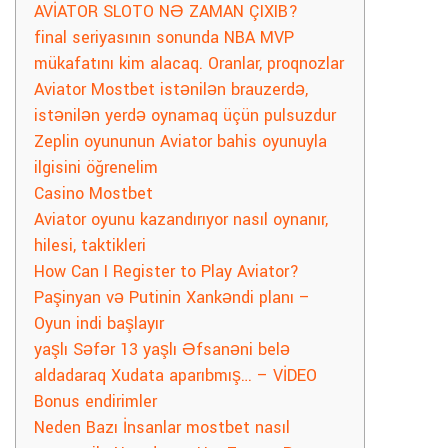
AVİATOR SLOTO NƏ ZAMAN ÇIXIB?
final seriyasının sonunda NBA MVP
mükafatını kim alacaq. Oranlar, proqnozlar
Aviator Mostbet istənilən brauzerdə,
istənilən yerdə oynamaq üçün pulsuzdur
Zeplin oyununun Aviator bahis oyunuyla
ilgisini öğrenelim
Casino Mostbet
Aviator oyunu kazandırıyor nasıl oynanır,
hilesi, taktikleri
How Can I Register to Play Aviator?
Paşinyan və Putinin Xankəndi planı –
Oyun indi başlayır
yaşlı Səfər 13 yaşlı Əfsanəni belə
aldadaraq Xudata aparıbmış… – VİDEO
Bonus endirimler
Neden Bazı İnsanlar mostbet nasıl