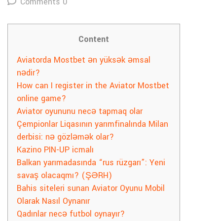
Comments 0
Content
Aviatorda Mostbet ən yüksək əmsal
nədir?
How can I register in the Aviator Mostbet
online game?
Aviator oyununu necə tapmaq olar
Çempionlar Liqasının yarımfinalında Milan
derbisi: nə gözləmək olar?
Kazino PIN-UP icmalı
Balkan yarımadasında “rus rüzgarı”: Yeni
savaş olacaqmı? (ŞƏRH)
Bahis siteleri sunan Aviator Oyunu Mobil
Olarak Nasıl Oynanır
Qadınlar necə futbol oynayır?