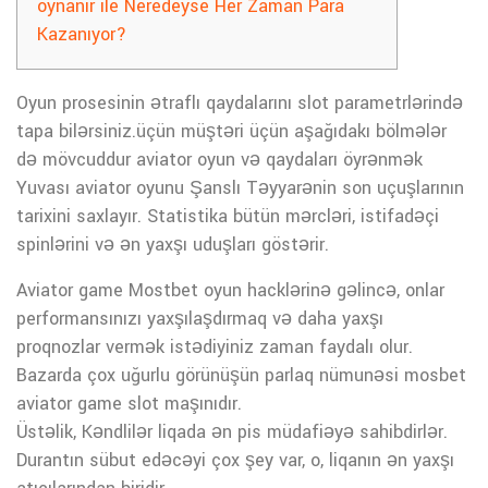
oynanır ile Neredeyse Her Zaman Para
Kazanıyor?
Oyun prosesinin ətraflı qaydalarını slot parametrlərində
tapa bilərsiniz.üçün müştəri üçün aşağıdakı bölmələr
də mövcuddur aviator oyun və qaydaları öyrənmək
Yuvası aviator oyunu Şanslı Təyyarənin son uçuşlarının
tarixini saxlayır. Statistika bütün mərcləri, istifadəçi
spinlərini və ən yaxşı uduşları göstərir.
Aviator game Mostbet oyun hacklərinə gəlincə, onlar
performansınızı yaxşılaşdırmaq və daha yaxşı
proqnozlar vermək istədiyiniz zaman faydalı olur.
Bazarda çox uğurlu görünüşün parlaq nümunəsi mosbet
aviator game slot maşınıdır.
Üstəlik, Kəndlilər liqada ən pis müdafiəyə sahibdirlər.
Durantın sübut edəcəyi çox şey var, o, liqanın ən yaxşı