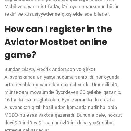
Mobil versiyanın istifadəçiləri oyun resursunun bütün
təklif və xüsusiyyətlərinə çıxış əldə edə bilərlər.
How can I register in the
Aviator Mostbet online
game?
Bundan əlavə, Fredrik Andersson və şirkət
Allsvenskanda ən yaxşı hücuma sahib idi, hər oyunda
orta hesabla üç yarımdan çox qol vurdu. Ümumilikdə,
müntəzəm mövsümdə Byorkleven 36 qələbə qazanıb,
16 halda isə məğlub olub. Eyni zamanda dörd dəfə
Allsvenskan qızılı hasil edən komanda nadir hallarda
MODO-nu əsas vaxtda qazanırdı. Bununla belə, nokaut
döyüşlərində yaşıl-sarılar özlərini daha yaxşı sübut
etməyə çalışacaqlar.