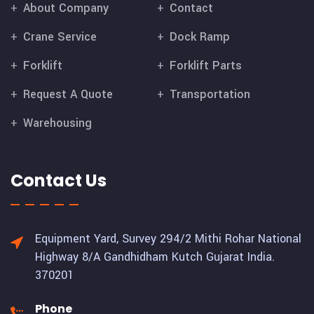
About Company
Contact
Crane Service
Dock Ramp
Forklift
Forklift Parts
Request A Quote
Transportation
Warehousing
Contact Us
Equipment Yard, Survey 294/2 Mithi Rohar National
Highway 8/A Gandhidham Kutch Gujarat India.
370201
Phone