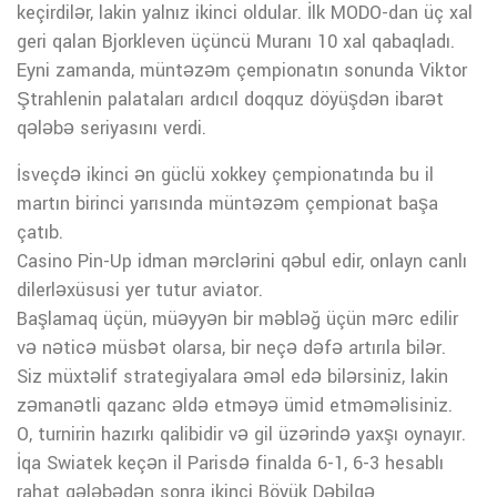
keçirdilər, lakin yalnız ikinci oldular. İlk MODO-dan üç xal
geri qalan Bjorkleven üçüncü Muranı 10 xal qabaqladı.
Eyni zamanda, müntəzəm çempionatın sonunda Viktor
Ştrahlenin palataları ardıcıl doqquz döyüşdən ibarət
qələbə seriyasını verdi.
İsveçdə ikinci ən güclü xokkey çempionatında bu il
martın birinci yarısında müntəzəm çempionat başa
çatıb.
Casino Pin-Up idman mərclərini qəbul edir, onlayn canlı
dilerləxüsusi yer tutur aviator.
Başlamaq üçün, müəyyən bir məbləğ üçün mərc edilir
və nəticə müsbət olarsa, bir neçə dəfə artırıla bilər.
Siz müxtəlif strategiyalara əməl edə bilərsiniz, lakin
zəmanətli qazanc əldə etməyə ümid etməməlisiniz.
O, turnirin hazırkı qalibidir və gil üzərində yaxşı oynayır.
İqa Swiatek keçən il Parisdə finalda 6-1, 6-3 hesablı
rahat qələbədən sonra ikinci Böyük Dəbilqə