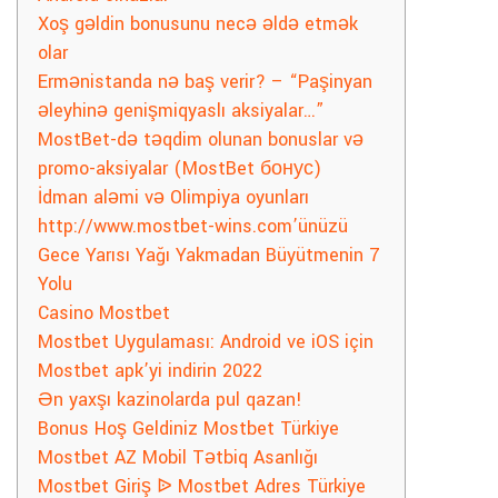
Xoş gəldin bonusunu necə əldə etmək
olar
Ermənistanda nə baş verir? – “Paşinyan
əleyhinə genişmiqyaslı aksiyalar…”
MostBet-də təqdim olunan bonuslar və
promo-aksiyalar (MostBet бонус)
İdman aləmi və Olimpiya oyunları
http://www.mostbet-wins.com’ünüzü
Gece Yarısı Yağı Yakmadan Büyütmenin 7
Yolu
Casino Mostbet
Mostbet Uygulaması: Android ve iOS için
Mostbet apk’yi indirin 2022
Ən yaxşı kazinolarda pul qazan!
Bonus Hoş Geldiniz Mostbet Türkiye
Mostbet AZ Mobil Tətbiq Asanlığı
Mostbet Giriş ᐉ Mostbet Adres Türkiye