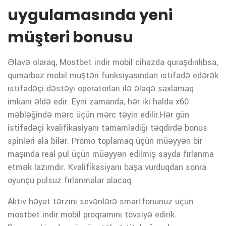
uygulamasında yeni
müşteri bonusu
Əlavə olaraq, Mostbet indir mobil cihazda quraşdırılıbsa,
qumarbaz mobil müştəri funksiyasından istifadə edərək
istifadəçi dəstəyi operatorları ilə əlaqə saxlamaq
imkanı əldə edir. Eyni zamanda, hər iki halda x60
məbləğində mərc üçün mərc təyin edilir.Hər gün
istifadəçi kvalifikasiyanı tamamladığı təqdirdə bonus
spinləri ala bilər. Promo toplamaq üçün müəyyən bir
maşında real pul üçün müəyyən edilmiş sayda fırlanma
etmək lazımdır. Kvalifikasiyanı başa vurduqdan sonra
oyunçu pulsuz fırlanmalar alacaq.
Aktiv həyat tərzini sevənlərə smartfonunuz üçün
mostbet indir mobil proqramını tövsiyə edirik.