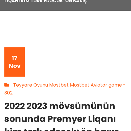
LIQANI KIM TƏRK EDƏCƏK: ÖN BAXIŞ
17
Nov
Təyyarə Oyunu Mostbet Mostbet Aviator game -
302
2022 2023 mövsümünün
sonunda Premyer Liqanı