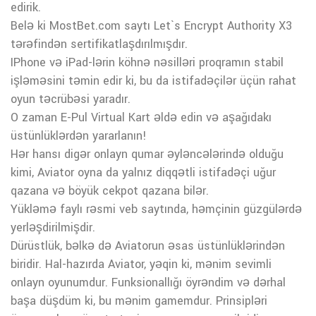
edirik.
Belə ki MostBet.com saytı Let`s Encrypt Authority X3
tərəfindən sertifikatlaşdırılmışdır.
IPhone və iPad-lərin köhnə nəsilləri proqramın stabil
işləməsini təmin edir ki, bu da istifadəçilər üçün rahat
oyun təcrübəsi yaradır.
O zaman E-Pul Virtual Kart əldə edin və aşağıdakı
üstünlüklərdən yararlanın!
Hər hansı digər onlayn qumar əyləncələrində olduğu
kimi, Aviator oyna da yalnız diqqətli istifadəçi uğur
qazana və böyük cekpot qazana bilər.
Yükləmə faylı rəsmi veb saytında, həmçinin güzgülərdə
yerləşdirilmişdir.
Dürüstlük, bəlkə də Aviatorun əsas üstünlüklərindən
biridir. Hal-hazırda Aviator, yəqin ki, mənim sevimli
onlayn oyunumdur. Funksionallığı öyrəndim və dərhal
başa düşdüm ki, bu mənim gamemdur. Prinsipləri