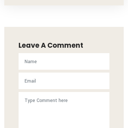
Leave A Comment