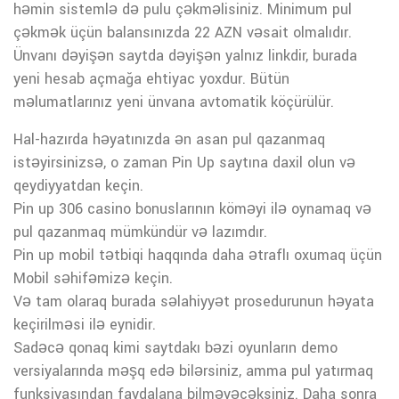
həmin sistemlə də pulu çəkməlisiniz. Minimum pul
çəkmək üçün balansınızda 22 AZN vəsait olmalıdır.
Ünvanı dəyişən saytda dəyişən yalnız linkdir, burada
yeni hesab açmağa ehtiyac yoxdur. Bütün
məlumatlarınız yeni ünvana avtomatik köçürülür.
Hal-hazırda həyatınızda ən asan pul qazanmaq
istəyirsinizsə, o zaman Pin Up saytına daxil olun və
qeydiyyatdan keçin.
Pin up 306 casino bonuslarının köməyi ilə oynamaq və
pul qazanmaq mümkündür və lazımdır.
Pin up mobil tətbiqi haqqında daha ətraflı oxumaq üçün
Mobil səhifəmizə keçin.
Və tam olaraq burada səlahiyyət prosedurunun həyata
keçirilməsi ilə eynidir.
Sadəcə qonaq kimi saytdakı bəzi oyunların demo
versiyalarında məşq edə bilərsiniz, amma pul yatırmaq
funksiyasından faydalana bilməyəcəksiniz. Daha sonra