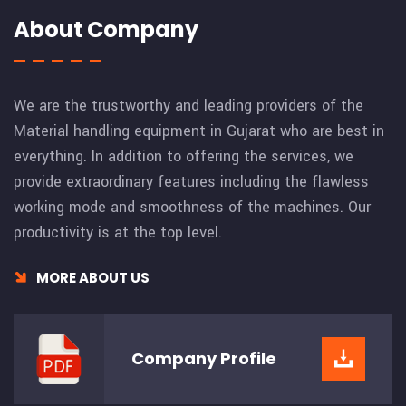
About Company
We are the trustworthy and leading providers of the
Material handling equipment in Gujarat who are best in
everything. In addition to offering the services, we
provide extraordinary features including the flawless
working mode and smoothness of the machines. Our
productivity is at the top level.
MORE ABOUT US
Company
Profile