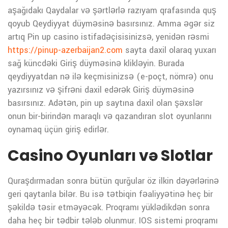
aşağıdakı Qaydalar və şərtlərlə razıyam qrafasında quş
qoyub Qeydiyyat düyməsinə basırsınız. Amma əgər siz
artıq Pin up casino istifadəçisisinizsə, yenidən rəsmi
https://pinup-azerbaijan2.com
sayta daxil olaraq yuxarı
sağ küncdəki Giriş düyməsinə klikləyin. Burada
qeydiyyatdan nə ilə keçmisinizsə (e-poçt, nömrə) onu
yazırsınız və şifrəni daxil edərək Giriş düyməsinə
basırsınız. Adətən, pin up saytına daxil olan şəxslər
onun bir-birindən maraqlı və qazandıran slot oyunlarını
oynamaq üçün giriş edirlər.
Casino Oyunları və Slotlar
Quraşdırmadan sonra bütün qurğular öz ilkin dəyərlərinə
geri qaytarıla bilər. Bu isə tətbiqin fəaliyyətinə heç bir
şəkildə təsir etməyəcək. Proqramı yüklədikdən sonra
daha heç bir tədbir tələb olunmur. IOS sistemi proqramı