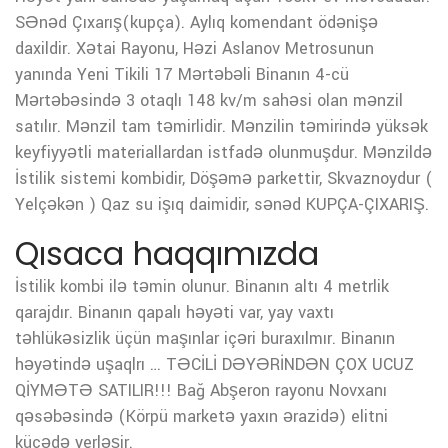
SƏnəd Çıxarış(kupça). Aylıq komendant ödənişə
daxildir. Xətai Rayonu, Həzi Aslanov Metrosunun
yanında Yeni Tikili 17 Mərtəbəli Binanın 4-cü
Mərtəbəsində 3 otaqlı 148 kv/m sahəsi olan mənzil
satılır. Mənzil tam təmirlidir. Mənzilin təmirində yüksək
keyfiyyətli materiallardan istfadə olunmuşdur. Mənzildə
İstilik sistemi kombidir, Döşəmə parkettir, Skvaznoydur (
Yelçəkən ) Qaz su işıq daimidir, sənəd KUPÇA-ÇIXARIŞ.
Qısaca haqqımızda
İstilik kombi ilə təmin olunur. Binanın altı 4 metrlik
qarajdır. Binanın qapalı həyəti var, yay vaxtı
təhlükəsizlik üçün maşınlar içəri buraxılmır. Binanın
həyətində uşaqlrı … TƏCİLİ DƏYƏRİNDƏN ÇOX UCUZ
QİYMƏTƏ SATILIR!!! Bağ Abşeron rayonu Novxanı
qəsəbəsində (Körpü marketə yaxın ərazidə) elitni
küçədə yerləşir.