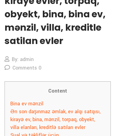
kiraye evler, torpaq,
obyekt, bina, bina ev,
mənzil, villa, kreditle
satilan evler
By: admin
Comments 0
Content
Bina ev mənzil
Ən son daşınmaz əmlak, ev alqı satqısı,
kirayə ev, bina, mənzil, torpaq, obyekt,
villa elanları, kreditlə satılan evler
Sual və təkliflər üçün