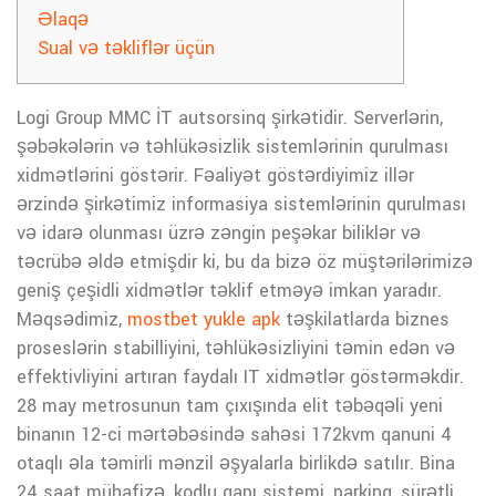
Əlaqə
Sual və təkliflər üçün
Logi Group MMC İT autsorsinq şirkətidir. Serverlərin,
şəbəkələrin və təhlükəsizlik sistemlərinin qurulması
xidmətlərini göstərir. Fəaliyət göstərdiyimiz illər
ərzində şirkətimiz informasiya sistemlərinin qurulması
və idarə olunması üzrə zəngin peşəkar biliklər və
təcrübə əldə etmişdir ki, bu da bizə öz müştərilərimizə
geniş çeşidli xidmətlər təklif etməyə imkan yaradır.
Məqsədimiz,
mostbet yukle apk
təşkilatlarda biznes
proseslərin stabilliyini, təhlükəsizliyini təmin edən və
effektivliyini artıran faydalı IT xidmətlər göstərməkdir.
28 may metrosunun tam çıxışında elit təbəqəli yeni
binanın 12-ci mərtəbəsində sahəsi 172kvm qanuni 4
otaqlı əla təmirli mənzil əşyalarla birlikdə satılır. Bina
24 saat mühafizə, kodlu qapı sistemi, parking, sürətli