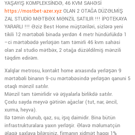
YAŞAYIŞ KOMPLEKSİNDƏ, 46 KVM SAHƏSİ
https://mostbet-azer.xyz
OLAN 2 OTAĞA DÜZƏLMİŞ
ZAL STUDİO MƏTBƏX MƏNZİL SATILIR !!! İPOTEKAYA
YARARLI !!! Əziz Best Home müştəriləri, sizlərə yeni
tikili 12 mərtəbəli binada yerdən 4 metr hündürlükdə 1
–ci mərtəbədə yerləşən tam təmirli 46 kvm sahəsi
olan zal studio mətbəx, 2 otağa düzəldilmiş mənzili
təqdim edirəm.
Xalqlar metrosu, kontakt home arxasında yerləşən 9
mərtəbəli binanın 9-cu mərtəbəsində yerləşən qanuni 5
otaqlı mənzil satılır.
Mənzil tam təmirlidir və əşyalarla birlikdə satılır.
Çoxlu sayda meyvə gətirən ağaclar (tut, nar, əncil,
xurma, heyva).
Ilə təmin olunub, qaz, su, işıq daimidir. Bina bütün
infrastrukturalara yaxın yerləşir. Əlavə məlumatçün
əlaqə saxlaya bilərsiniz, firmanın xidmət haqqı 1%