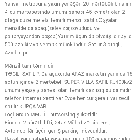
Yanvar metrosuna yaxın yerləşən 20 mərtəbəli binanın
4-cü mərtəbəsində ümumi sahəsi 45 kvmetr olan 2
otağa düzəlmə əla təmirli mənzil satılır.Əşyalar
mənzildə qalacaq.(televizor,soyuducu və
paltaryuyandan başqa)Yatırım üçün də əlverişlidir aylıq
500 azn kirayə vermək mümkündür. Satılır 3 otaqlı,
Azadlıq pr.
Mənzil tam təmirlidir.
TƏCİLİ SATILIR Qaraçuxurda ARAZ marketin yanında 15
sotun içində 2 mərtəbəli SUPER VİLLA SATILIR..400kv2
ümumi yaşayış sahəsi olan təmirli qaz isiq su daimidir
telefon internet xətti var Evdə hər cür şərait var təcili
satılır KUPÇA VAR
Logi Group MMC İT autsorsinq şirkətidir.
Binanın 2 sürətli lifti, 24/7 Mühafizə sistemi,
Avtomobillər üçün geniş parking mövcuddur.
Həyət yani sahədə yaşamaq üçün 100kv ev mövcuddur.