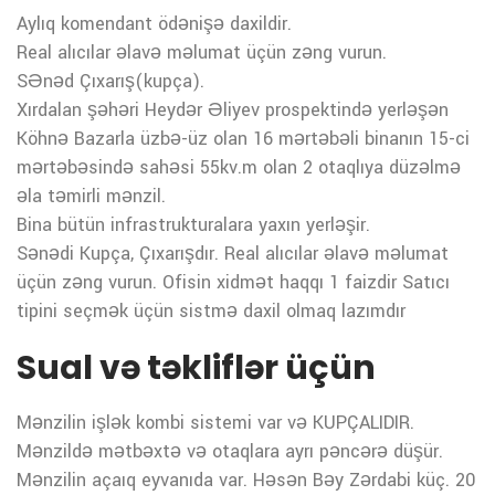
Aylıq komendant ödənişə daxildir.
Real alıcılar əlavə məlumat üçün zəng vurun.
SƏnəd Çıxarış(kupça).
Xırdalan şəhəri Heydər Əliyev prospektində yerləşən
Köhnə Bazarla üzbə-üz olan 16 mərtəbəli binanın 15-ci
mərtəbəsində sahəsi 55kv.m olan 2 otaqlıya düzəlmə
əla təmirli mənzil.
Bina bütün infrastrukturalara yaxın yerləşir.
Sənədi Kupça, Çıxarışdır. Real alıcılar əlavə məlumat
üçün zəng vurun. Ofisin xidmət haqqı 1 faizdir Satıcı
tipini seçmək üçün sistmə daxil olmaq lazımdır
Sual və təkliflər üçün
Mənzilin işlək kombi sistemi var və KUPÇALIDIR.
Mənzildə mətbəxtə və otaqlara ayrı pəncərə düşür.
Mənzilin açaıq eyvanıda var. Həsən Bəy Zərdabi küç. 20