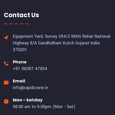
Contact Us
Equipment Yard, Survey 294/2 Mithi Rohar National
Highway 8/A Gandhidham Kutch Gujarat India.
370201
Phone
+91 96387 47854
Email
info@rapidcrane.in
Mon - Satday
08.00 am to 9.00pm (Mon - Sat)