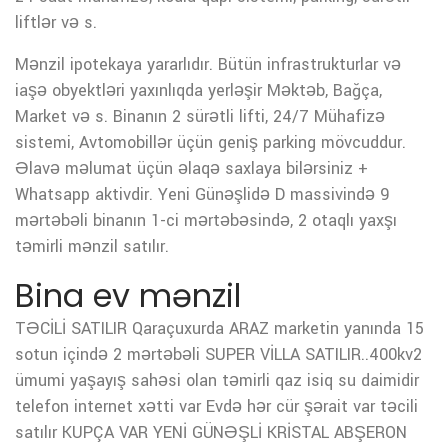
liftlər və s.
Mənzil ipotekaya yararlıdır. Bütün infrastrukturlar və
iaşə obyektləri yaxınlıqda yerləşir Məktəb, Bağça,
Market və s. Binanın 2 sürətli lifti, 24/7 Mühafizə
sistemi, Avtomobillər üçün geniş parking mövcuddur.
Əlavə məlumat üçün əlaqə saxlaya bilərsiniz +
Whatsapp aktivdir. Yeni Günəşlidə D massivində 9
mərtəbəli binanın 1-ci mərtəbəsində, 2 otaqlı yaxşı
təmirli mənzil satılır.
Bina ev mənzil
TƏCİLİ SATILIR Qaraçuxurda ARAZ marketin yanında 15
sotun içində 2 mərtəbəli SUPER VİLLA SATILIR..400kv2
ümumi yaşayış sahəsi olan təmirli qaz isiq su daimidir
telefon internet xətti var Evdə hər cür şərait var təcili
satılır KUPÇA VAR YENİ GÜNƏŞLİ KRİSTAL ABŞERON