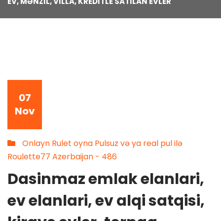
EV, MƏNZIL, VILLA, KREDITLE SATILAN EVLER
07
Nov
Onlayn Rulet oyna Pulsuz və ya real pul ilə
Roulette77 Azerbaijan - 486
Dasinmaz emlak elanlari,
ev elanlari, ev alqi satqisi,