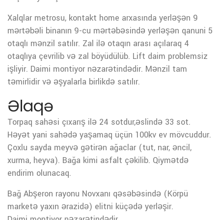
Xalqlar metrosu, kontakt home arxasında yerləşən 9
mərtəbəli binanın 9-cu mərtəbəsində yerləşən qanuni 5
otaqlı mənzil satılır. Zal ilə otaqın arası açılaraq 4
otaqlıya çevrilib və zal böyüdülüb. Lift daim problemsiz
işliyir. Daimi montiyor nəzarətindədir. Mənzil tam
təmirlidir və əşyalarla birlikdə satılır.
Əlaqə
Torpaq sahəsi çıxarış ilə 24 sotdur,əslində 33 sot.
Həyət yani sahədə yaşamaq üçün 100kv ev mövcuddur.
Çoxlu sayda meyvə gətirən ağaclar (tut, nar, əncil,
xurma, heyva). Bağa kimi asfalt çəkilib. Qiymətdə
endirim olunacaq.
Bağ Abşeron rayonu Novxanı qəsəbəsində (Körpü
marketə yaxın ərazidə) elitni küçədə yerləşir.
Daimi montiyor nəzarətindədir.