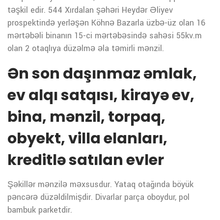
təşkil edir. 544 Xırdalan şəhəri Heydər Əliyev
prospektində yerləşən Köhnə Bazarla üzbə-üz olan 16
mərtəbəli binanın 15-ci mərtəbəsində sahəsi 55kv.m
olan 2 otaqlıya düzəlmə əla təmirli mənzil.
Ən son daşınmaz əmlak,
ev alqı satqısı, kirayə ev,
bina, mənzil, torpaq,
obyekt, villa elanları,
kreditlə satılan evler
Şəkillər mənzilə məxsusdur. Yataq otağında böyük
pəncərə düzəldilmişdir. Divarlar parça oboydur, pol
bambuk parketdir.